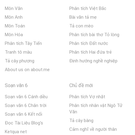
Môn Văn
Phân tích Việt Bắc
Môn Anh
Bài văn tả mẹ
Môn Toán
Tả con mèo
Môn Hóa
Phân tích bài thơ Tỏ lòng
Phân tích Tây Tiến
Phân tích Đất nước
Tranh tô màu
Phân tích Hai đứa trẻ
Tả cây phượng
Định hướng nghề nghiệp
About us on about.me
Soạn văn 6
Chủ đề mới
Soạn văn 6 Cánh diều
Phân tích Vợ nhặt
Soạn văn 6 Chân trời
Phân tích nhân vật Ngô Tử
Văn
Soạn văn 6 Kết nối
Tả cây bàng
Đọc Tài Liệu Blog's
Cảm nghĩ về người thân
Ketqua net