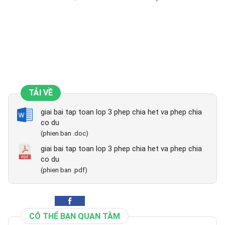
TẢI VỀ
giai bai tap toan lop 3 phep chia het va phep chia
co du
(phien ban .doc)
giai bai tap toan lop 3 phep chia het va phep chia
co du
(phien ban .pdf)
CÓ THỂ BẠN QUAN TÂM