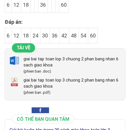
6
12
18
36
60
Đáp án:
6
12
18
24
30
36
42
48
54
60
TẢI VỀ
giai bai tap toan lop 3 chuong 2 phan bang nhan 6
sach giao khoa
(phien ban .doc)
giai bai tap toan lop 3 chuong 2 phan bang nhan 6
sach giao khoa
(phien ban .pdf)
CÓ THỂ BẠN QUAN TÂM