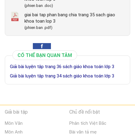
(phien ban .doc)
giai bai tap phan bang chia trang 35 sach giao
khoa toan lop 3
(phien ban .pdf)
CÓ THỂ BẠN QUAN TÂM
Giải bài luyện tập trang 36 sách giáo khoa toán lớp 3
Giải bài luyện tập trang 34 sách giáo khoa toán lớp 3
Giải bài tập
Chủ đề nổi bật
Môn Văn
Phân tích Việt Bắc
Môn Anh
Bài văn tả mẹ