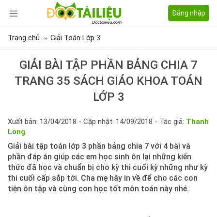
Đăng nhập
Trang chủ
Giải Toán Lớp 3
GIẢI BÀI TẬP PHẦN BẢNG CHIA 7
TRANG 35 SÁCH GIÁO KHOA TOÁN
LỚP 3
Xuất bản: 13/04/2018 - Cập nhật: 14/09/2018 - Tác giả:
Thanh
Long
Giải bài tập toán lớp 3 phần bảng chia 7 với 4 bài và
phần đáp án giúp các em học sinh ôn lại những kiến
thức đã học và chuẩn bị cho kỳ thi cuối kỳ những như kỳ
thi cuối cấp sắp tới. Cha mẹ hãy in về để cho các con
tiện ôn tập và cùng con học tốt môn toán này nhé.