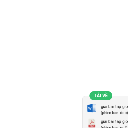
TẢI VỀ
giai bai tap g
(phien ban .doc)
giai bai tap g
(phien ban .pdf)