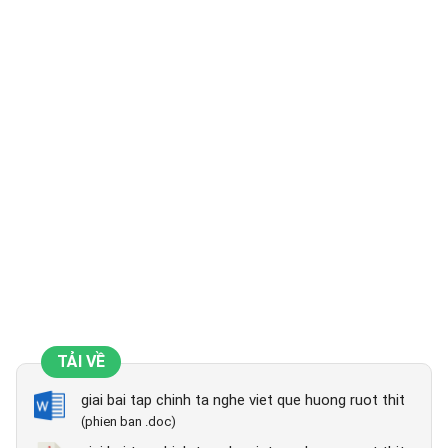
TẢI VỀ
giai bai tap chinh ta nghe viet que huong ruot thit
(phien ban .doc)