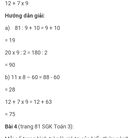
12 + 7 x 9
Hướng dẫn giải:
a) 81 : 9 + 10 = 9 + 10
= 19
20 x 9 : 2 = 180 : 2
= 90
b) 11 x 8 – 60 = 88 - 60
= 28
12 + 7 x 9 = 12 + 63
= 75
Bài 4
(trang 81 SGK Toán 3):