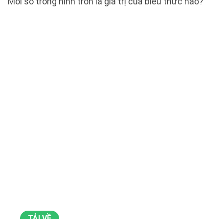
Mỗi số trong hình tròn là giá trị của biểu thức nào?
TẢI VỀ