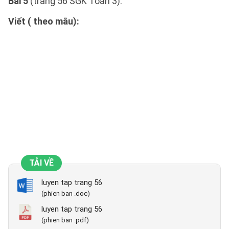
Bài 5
(trang 56 SGK Toán 3):
Viết ( theo mẫu):
TẢI VỀ
luyen tap trang 56
(phien ban .doc)
luyen tap trang 56
(phien ban .pdf)