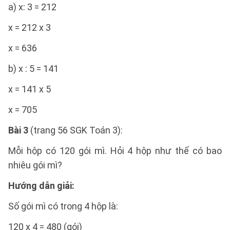
a) x: 3 = 212
x = 212 x 3
x = 636
b) x : 5 = 141
x = 141 x 5
x = 705
Bài 3
(trang 56 SGK Toán 3):
Mỗi hộp có 120 gói mì. Hỏi 4 hộp như thế có bao
nhiêu gói mì?
Hướng dẫn giải:
Số gói mì có trong 4 hộp là:
120 x 4 = 480 (gói)