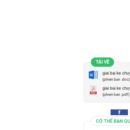
TẢI VỀ
giai bai ke ch
(phien ban .doc)
giai bai ke ch
(phien ban .pdf)
CÓ THỂ BẠN Q