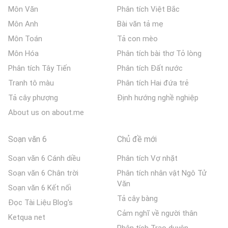
Môn Văn
Phân tích Việt Bắc
Môn Anh
Bài văn tả mẹ
Môn Toán
Tả con mèo
Môn Hóa
Phân tích bài thơ Tỏ lòng
Phân tích Tây Tiến
Phân tích Đất nước
Tranh tô màu
Phân tích Hai đứa trẻ
Tả cây phượng
Định hướng nghề nghiệp
About us on about.me
Soạn văn 6
Chủ đề mới
Soạn văn 6 Cánh diều
Phân tích Vợ nhặt
Soạn văn 6 Chân trời
Phân tích nhân vật Ngô Tử
Văn
Soạn văn 6 Kết nối
Tả cây bàng
Đọc Tài Liệu Blog's
Cảm nghĩ về người thân
Ketqua net