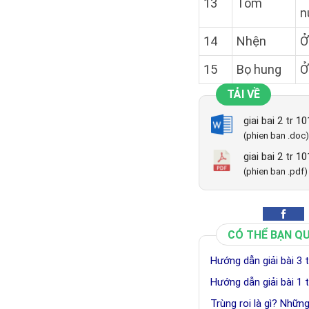
13
Tôm
n
14
Nhện
Ở
15
Bọ hung
Ở
TẢI VỀ
giai bai 2 tr 1
(phien ban .doc)
giai bai 2 tr 1
(phien ban .pdf)
CÓ THỂ BẠN Q
Hướng dẫn giải bài 3 
Hướng dẫn giải bài 1 
Trùng roi là gì? Những