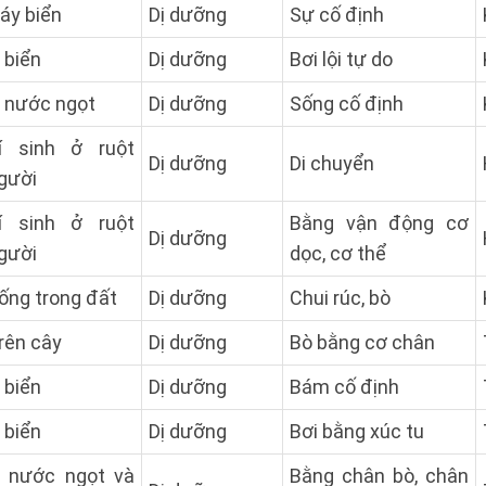
áy biển
Dị dưỡng
Sự cố định
 biển
Dị dưỡng
Bơi lội tự do
 nước ngọt
Dị dưỡng
Sống cố định
í sinh ở ruột
Dị dưỡng
Di chuyển
gười
í sinh ở ruột
Bằng vận động cơ
Dị dưỡng
gười
dọc, cơ thể
ống trong đất
Dị dưỡng
Chui rúc, bò
rên cây
Dị dưỡng
Bò bằng cơ chân
 biển
Dị dưỡng
Bám cố định
 biển
Dị dưỡng
Bơi bằng xúc tu
 nước ngọt và
Bằng chân bò, chân