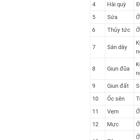
4
Hài quỳ
Đ
5
Sứa
Ở
6
Thủy tức
Ở
K
7
Sán dây
n
K
8
Giun đũa
n
9
Giun đất
S
10
Ốc sên
T
11
Vẹm
Ở
12
Mực
Ở
Ở