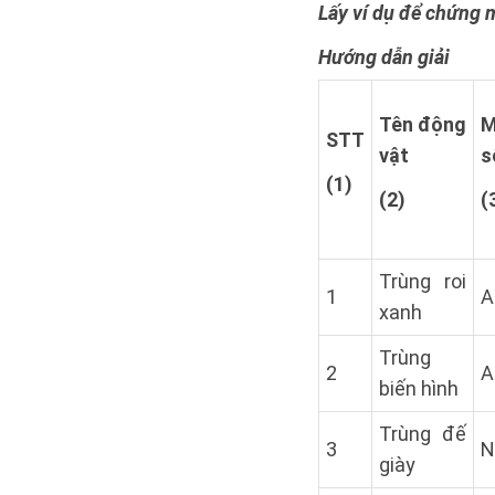
Lấy ví dụ để chứng 
Hướng dẫn giải
Tên động
STT
vật
s
(1)
(2)
(
Trùng roi
1
A
xanh
Trùng
2
A
biến hình
Trùng đế
3
N
giày