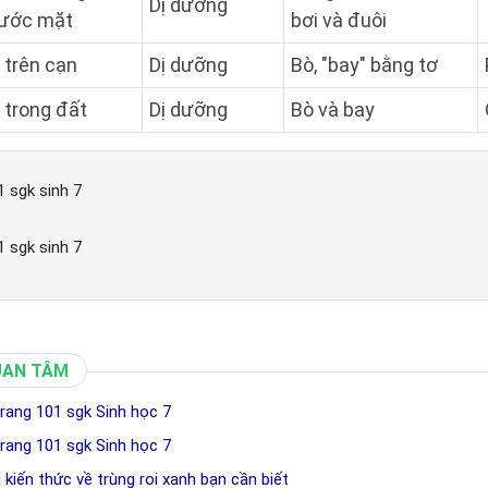
Dị dưỡng
ước mặt
bơi và đuôi
 trên cạn
Dị dưỡng
Bò, "bay" bằng tơ
 trong đất
Dị dưỡng
Bò và bay
01 sgk sinh 7
01 sgk sinh 7
UAN TÂM
trang 101 sgk Sinh học 7
trang 101 sgk Sinh học 7
 kiến thức về trùng roi xanh bạn cần biết