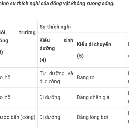
minh sự thích nghi của động vật không xương sống.
Sự thích nghi
Môi trường
Kiểu sinh
ống
Kiểu di chuyển
dưỡng
3)
(5)
(4)
Tự dưỡng và
o, hồ
Bằng roi
dị dưỡng
o, hồ
Dị dưỡng
Bằng chân giải
ước bẩn (cống)
Dị dưỡng
Bằng lông bơi