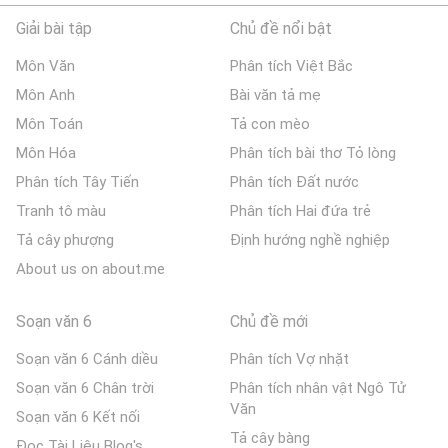
Giải bài tập
Chủ đề nổi bật
Môn Văn
Phân tích Việt Bắc
Môn Anh
Bài văn tả mẹ
Môn Toán
Tả con mèo
Môn Hóa
Phân tích bài thơ Tỏ lòng
Phân tích Tây Tiến
Phân tích Đất nước
Tranh tô màu
Phân tích Hai đứa trẻ
Tả cây phượng
Định hướng nghề nghiệp
About us on about.me
Soạn văn 6
Chủ đề mới
Soạn văn 6 Cánh diều
Phân tích Vợ nhặt
Soạn văn 6 Chân trời
Phân tích nhân vật Ngô Tử
Văn
Soạn văn 6 Kết nối
Tả cây bàng
Đọc Tài Liệu Blog's