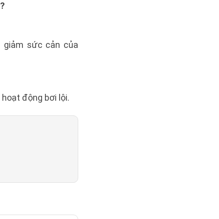
c?
ớc giảm sức cản của
hoạt động bơi lội.