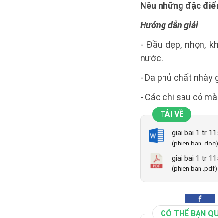
Nêu những đặc điểm
Hướng dẫn giải
- Đầu dẹp, nhọn, k
nước.
- Da phủ chất nhày 
- Các chi sau có màn
TẢI VỀ
giai bai 1 tr 1
(phien ban .doc)
giai bai 1 tr 1
(phien ban .pdf)
CÓ THỂ BẠN Q