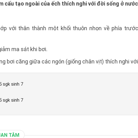
 cấu tạo ngoài của ếch thích nghi với đời sống ở nướ
hớp với thân thành một khối thuôn nhọn về phía trư
giảm ma sát khi bơi.
g bơi căng giữa các ngón (giống chân vịt) thích nghi với 
15 sgk sinh 7
15 sgk sinh 7
UAN TÂM