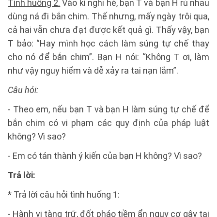
Tình huống 2.
Vào kì nghỉ hè, bạn T và bạn H rủ nhau
dùng ná đi bắn chim. Thế nhưng, mấy ngày trôi qua,
cả hai vẫn chưa đạt được kết quả gì. Thấy vậy, bạn
T bảo: “Hay mình học cách làm súng tự chế thay
cho nó để bắn chim”. Bạn H nói: “Không T ơi, làm
như vậy nguy hiểm và dễ xảy ra tai nạn lắm”.
Câu hỏi:
- Theo em, nếu bạn T và bạn H làm súng tự chế để
bắn chim có vi phạm các quy định của pháp luật
không? Vì sao?
- Em có tán thành ý kiến của bạn H không? Vì sao?
Trả lời:
* Trả lời câu hỏi tình huống 1:
- Hành vi tàng trữ, đốt pháo tiềm ẩn nguy cơ gây tai