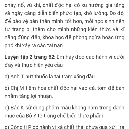
cháy, nổ, vũ khí, chất độc hại có xu hướng gia tăng
và ngày càng diễn biến phức tạp, khó lường. Do đó,
để bảo vệ bản thân mình tốt hơn, mỗi học sinh nên
tự trang bị thêm cho mình những kiến thức và kĩ
năng đúng đắn, khoa học để phòng ngừa hoặc ứng
phó khi xảy ra các tai nạn.
Luyện tập 2 trang 62:
Em hãy đọc các hành vi dưới
đây và thực hiện yêu cầu
a) Anh T hút thuốc lá tại trạm xăng dầu.
b) Chị M tiêm hoá chất độc hại vào cá, tôm để bán
nhằm tăng lợi nhuận.
c) Bác K sử dụng phẩm màu không nằm trong danh
mục của Bộ Y tế trong chế biến thực phẩm.
d) Công ti P có hành vi xả chất thải chưa qua xử lí ra