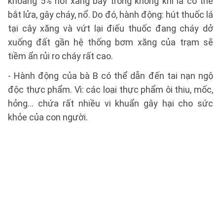
khoảng 5% hơi xăng bay trong không khí là có thể
bắt lửa, gây cháy, nổ. Do đó, hành động: hút thuốc lá
tại cây xăng và vứt lại điếu thuốc đang cháy dở
xuống đất gần hệ thống bơm xăng của trạm sẽ
tiềm ẩn rủi ro cháy rất cao.
- Hành động của bà B có thể dẫn đến tai nạn ngộ
độc thực phẩm. Vì: các loại thực phẩm ôi thiu, mốc,
hỏng… chứa rất nhiều vi khuẩn gây hại cho sức
khỏe của con người.