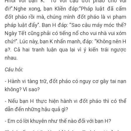
Hnói với bạn K: “Tớ với cậu đốt pháo cho vui
đi!”.Nghe xong, bạn Kliền đáp:“Pháp luật đã cấm
đốt pháo rồi mà, chúng mình đốt pháo là vi phạm
pháp luật đấy". Bạn H đáp: “Sao cậu máy móc thế?
Ngày Tết cũng phải có tiếng nổ cho vui nhà vui xóm
chứ!”. Lúc này, bạn K nhấn mạnh, đáp: “Không nên H
ạ?. Cả hai tranh luận qua lại vì ý kiến trái ngược
nhau.
Câu hỏi:
- Hành vi tàng trữ, đốt pháo có nguy cơ gây tai nạn
không? Vì sao?
- Nếu bạn H thực hiện hành vi đốt pháo thì có thể
dẫn đến những hậu quả gì?
- Em có lời khuyên như thế nào đối với bạn H?