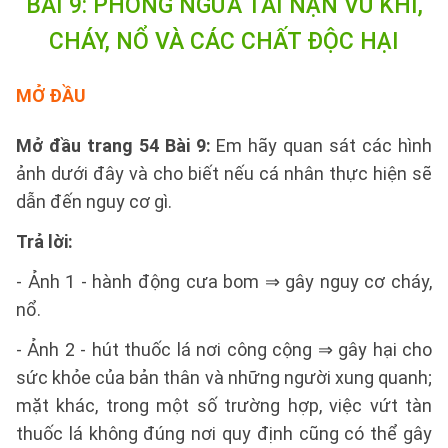
BÀI 9: PHÒNG NGỪA TAI NẠN VŨ KHÍ,
CHÁY, NỔ VÀ CÁC CHẤT ĐỘC HẠI
MỞ ĐẦU
Mở đầu trang 54 Bài 9:
Em hãy quan sát các hình
ảnh dưới đây và cho biết nếu cá nhân thực hiện sẽ
dẫn đến nguy cơ gì.
Trả lời:
- Ảnh 1 - hành động cưa bom ⇒ gây nguy cơ cháy,
nổ.
- Ảnh 2 - hút thuốc lá nơi công cộng ⇒ gây hại cho
sức khỏe của bản thân và những người xung quanh;
mặt khác, trong một số trường hợp, việc vứt tàn
thuốc lá không đúng nơi quy định cũng có thể gây