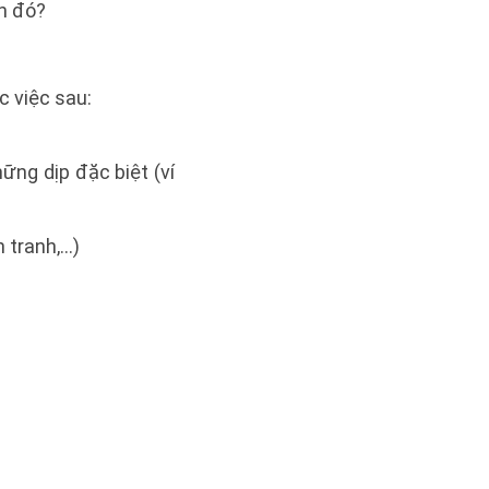
ền đó?
c việc sau:
ững dịp đặc biệt (ví
n tranh,…)