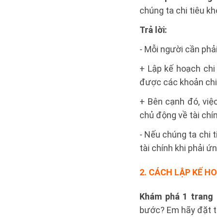
chúng ta chi tiêu k
Trả lời:
- Mỗi người cần phải 
+ Lập kế hoạch chi 
được các khoản chi 
+ Bên cạnh đó, việc
chủ động về tài chín
- Nếu chúng ta chi 
tài chính khi phải ứ
2. CÁCH LẬP KẾ H
Khám phá 1 trang 
bước? Em hãy đặt tê