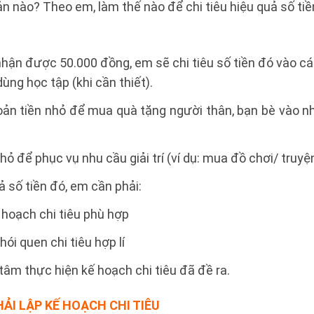
n nào? Theo em, làm thế nào để chi tiêu hiệu quả số ti
hận được 50.000 đồng, em sẽ chi tiêu số tiền đó vào cá
ùng học tập (khi cần thiết).
ản tiền nhỏ để mua quà tặng người thân, bạn bè vào nh
ỏ để phục vụ nhu cầu giải trí (ví dụ: mua đồ chơi/ truyệ
uả số tiền đó, em cần phải:
 hoạch chi tiêu phù hợp
ói quen chi tiêu hợp lí
tâm thực hiện kế hoạch chi tiêu đã đề ra.
HẢI LẬP KẾ HOẠCH CHI TIÊU