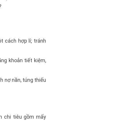
?
t cách hợp lí; tránh
ăng khoản tiết kiệm,
h nợ nần, túng thiếu
h chi tiêu gồm mấy