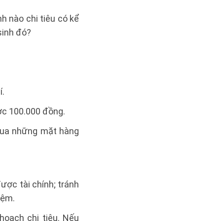
h nào chi tiêu có kể
sinh đó?
í.
ược 100.000 đồng.
, mua những mặt hàng
được tài chính; tránh
iệm.
hoạch chi tiêu. Nếu