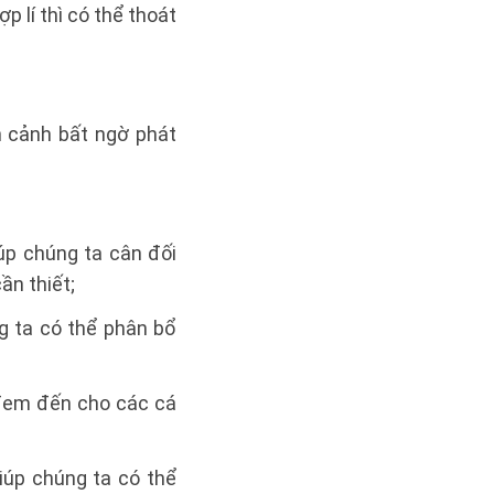
ợp lí thì có thể thoát
n cảnh bất ngờ phát
iúp chúng ta cân đối
ần thiết;
ng ta có thể phân bổ
ẽ đem đến cho các cá
giúp chúng ta có thể