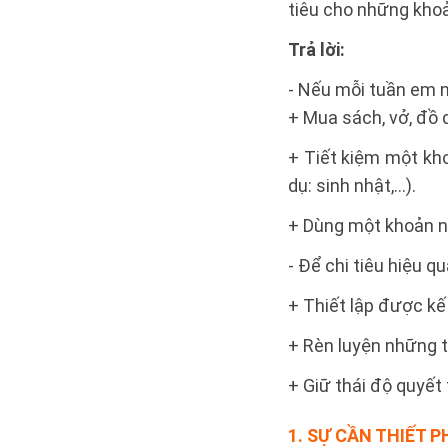
tiêu cho những khoả
Trả lời:
- Nếu mỗi tuần em n
+ Mua sách, vở, đồ d
+ Tiết kiệm một kho
dụ: sinh nhật,…).
+ Dùng một khoản nh
- Để chi tiêu hiệu q
+ Thiết lập được kế
+ Rèn luyện những th
+ Giữ thái độ quyết 
1. SỰ CẦN THIẾT P