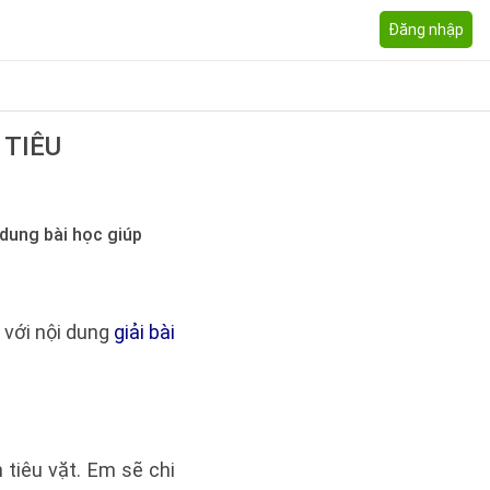
Đăng nhập
 TIÊU
 dung bài học giúp
p với nội dung
giải bài
tiêu vặt. Em sẽ chi