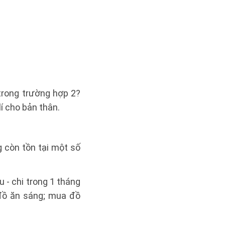
trong trường hợp 2?
lí cho bản thân.
g còn tồn tại một số
u - chi trong 1 tháng
 đồ ăn sáng; mua đồ