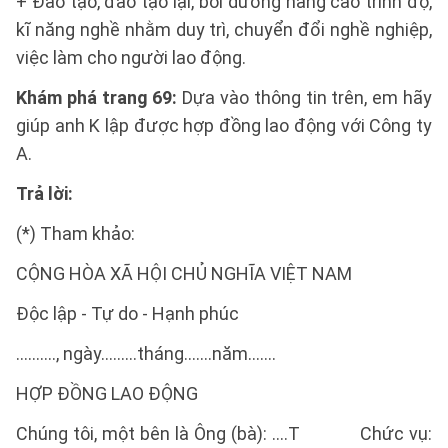
+ Đào tạo, đào tạo lại, bồi dưỡng nâng cao trình độ,
kĩ năng nghề nhằm duy trì, chuyển đổi nghề nghiệp,
việc làm cho người lao động.
Khám phá trang 69:
Dựa vào thông tin trên, em hãy
giúp anh K lập được hợp đồng lao động với Công ty
A.
Trả lời:
(*) Tham khảo:
CỘNG HÒA XÃ HỘI CHỦ NGHĨA VIỆT NAM
Độc lập - Tự do - Hạnh phúc
………., ngày.........tháng.......năm.......
HỢP ĐỒNG LAO ĐỘNG
Chúng tôi, một bên là Ông (bà): ….T Chức vụ: