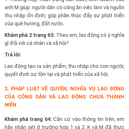
anh M giúp: người dân có công ăn việc làm và nguồn
thu nhập ổn định; góp phần thúc đẩy sự phát triển
của quê hương, đất nước.
Khám phá 2 trang 63:
Theo em, lao động có ý nghĩa
gì đối với cá nhân và xã hội?
Trả lời:
Lao động tạo ra sản phẩm, thu nhập cho con người;
quyết định sự tồn tại và phát triển của xã hội.
2. PHÁP LUẬT VỀ QUYỀN, NGHĨA VỤ LAO ĐỘNG
CỦA CÔNG DÂN VÀ LAO ĐỘNG CHƯA THÀNH
NIÊN
Khám phá trang 64:
Căn cứ vào thông tin trên, em
hãy nhận xét ở trường hợp 1 và 2, K và M đã thực