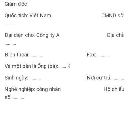
Giám đốc
Quốc tịch: Việt Nam CMND số:
……….
Đại diện cho: Công ty A Địa chỉ:
……….
Điện thoại: ………. Fax: ……….
Và một bên là Ông (bà): …… K
Sinh ngày: ………. Nơi cư trú: ……….
Nghề nghiệp: công nhân Hộ chiếu
số: ……….