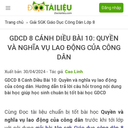
Đăng nhập
Trang chủ
Giải SGK Giáo Dục Công Dân Lớp 8
GDCD 8 CÁNH DIỀU BÀI 10: QUYỀN
VÀ NGHĨA VỤ LAO ĐỘNG CỦA CÔNG
DÂN
Xuất bản: 30/04/2024 - Tác giả:
Cao Linh
GDCD 8 Cánh Diều Bài 10: Quyền và nghĩa vụ lao động
của công dân. Hướng dẫn trả lời câu hỏi trong nội dung
bài học giúp học sinh chuân bị tốt bài học GDCD
Cùng Đọc tài liệu chuẩn bị tốt bài học
Quyền và
nghĩa vụ lao động của công dân
trước khi tới lớp
với nội dung
giải bài tập sgk Giáo dục công dân 8