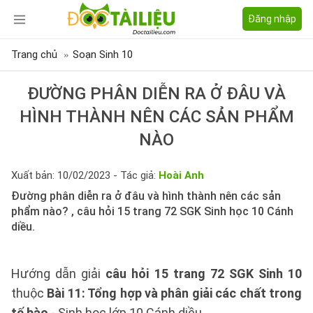
Đăng nhập
Trang chủ
Soạn Sinh 10
ĐƯỜNG PHÂN DIỄN RA Ở ĐÂU VÀ
HÌNH THÀNH NÊN CÁC SẢN PHẨM
NÀO
Xuất bản: 10/02/2023 - Tác giả:
Hoài Anh
Đường phân diễn ra ở đâu và hình thành nên các sản
phẩm nào? , câu hỏi 15 trang 72 SGK Sinh học 10 Cánh
diều.
Hướng dẫn giải
câu hỏi 15 trang 72 SGK Sinh 10
thuộc
Bài 11: Tổng hợp và phân giải các chất trong
tế bào
- Sinh học lớp 10 Cánh diều.