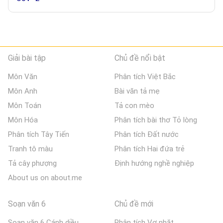
Giải bài tập
Chủ đề nổi bật
Môn Văn
Phân tích Việt Bắc
Môn Anh
Bài văn tả mẹ
Môn Toán
Tả con mèo
Môn Hóa
Phân tích bài thơ Tỏ lòng
Phân tích Tây Tiến
Phân tích Đất nước
Tranh tô màu
Phân tích Hai đứa trẻ
Tả cây phượng
Định hướng nghề nghiệp
About us on about.me
Soạn văn 6
Chủ đề mới
Soạn văn 6 Cánh diều
Phân tích Vợ nhặt