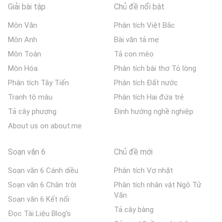
Giải bài tập
Chủ đề nổi bật
Môn Văn
Phân tích Việt Bắc
Môn Anh
Bài văn tả mẹ
Môn Toán
Tả con mèo
Môn Hóa
Phân tích bài thơ Tỏ lòng
Phân tích Tây Tiến
Phân tích Đất nước
Tranh tô màu
Phân tích Hai đứa trẻ
Tả cây phượng
Định hướng nghề nghiệp
About us on about.me
Soạn văn 6
Chủ đề mới
Soạn văn 6 Cánh diều
Phân tích Vợ nhặt
Soạn văn 6 Chân trời
Phân tích nhân vật Ngô Tử
Văn
Soạn văn 6 Kết nối
Tả cây bàng
Đọc Tài Liệu Blog's