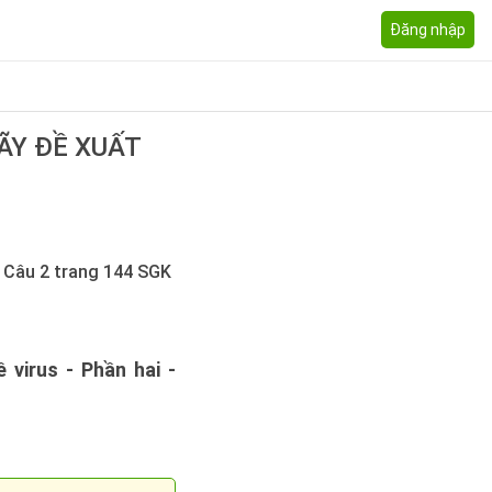
Đăng nhập
ÃY ĐỀ XUẤT
 , Câu 2 trang 144 SGK
ề virus - Phần hai -