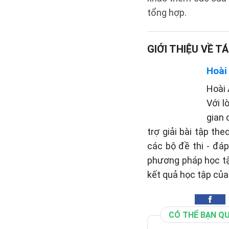
tổng hợp.
GIỚI THIỆU VỀ TÁ
Hoài
Hoài 
Với l
gian 
trợ giải bài tập th
các bộ đề thi - đá
phương pháp học tậ
kết quả học tập của
CÓ THỂ BẠN Q