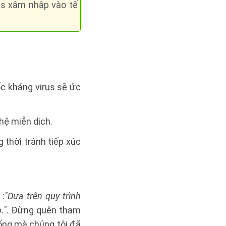
rus xâm nhập vào tế
ốc kháng virus sẽ ức
hệ miễn dịch.
 thời tránh tiếp xúc
c
:
"Dựa trên quy trình
."
. Đừng quên tham
ống mà chúng tôi đã