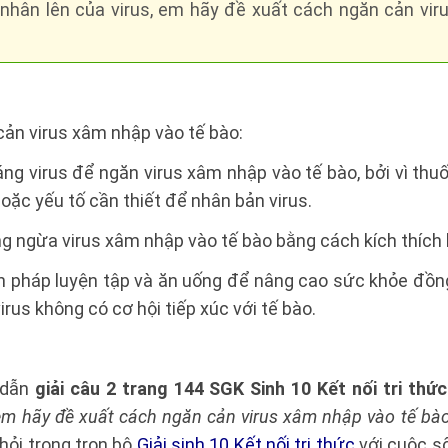
 nhân lên của virus, em hãy đề xuất cách ngăn cản vi
ản virus xâm nhập vào tế bào:
ng virus để ngăn virus xâm nhập vào tế bào, bởi vì thu
oặc yếu tố cần thiết để nhân bản virus.
g ngừa virus xâm nhập vào tế bào bằng cách kích thích 
n pháp luyện tập và ăn uống để nâng cao sức khỏe đồng
rus không có cơ hội tiếp xúc với tế bào.
 dẫn
giải câu 2 trang 144 SGK Sinh 10 Kết nối tri thứ
 em hãy đề xuất cách ngăn cản virus xâm nhập vào tế bào
hỏi trong trọn bộ
Giải sinh 10 Kết nối tri thức
với cuộc s