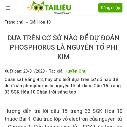
Đăng nhập
Trang chủ
Giải Hóa 10
DỰA TRÊN CƠ SỞ NÀO ĐỂ DỰ ĐOÁN
PHOSPHORUS LÀ NGUYÊN TỐ PHI
KIM
Xuất bản: 20/01/2023 - Tác giả:
Huyền Chu
Quan sát Bảng 4.2, hãy cho biết dựa trên cơ sở nào để
dự đoán phosphorus là nguyên tố phi kim. Câu 15 trang
33 SGK Hóa 10 Chân trời sáng tạo
Hướng dẫn trả lời câu 15 trang 33 SGK Hóa 10
thuộc Bài 4: Cấu trúc lớp vỏ electron của nguyên tử
- Chương 1: Cấu tạo nguyên tử - SGK Hóa học lớp