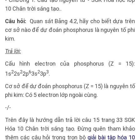
10 Chân trời sáng tạo..
Câu hỏi:
Quan sát Bảng 4.2, hãy cho biết dựa trên
cơ sở nào để dự đoán phosphorus là nguyên tố phi
kim.
Trả lời:
Cấu hình electron của phosphorus (Z = 15):
2
2
6
2
3
1s
2s
2p
3s
3p
.
Cơ sở để dự đoán phosphorus (Z = 15) là nguyên tố
phi kim: Có 5 electron lớp ngoài cùng.
-/-
Trên đây là hướng dẫn trả lời câu 15 trang 33 SGK
Hóa 10 Chân trời sáng tạo. Đừng quên tham khảo
thêm các câu hỏi trong trọn bộ
giải bài tập hóa 10