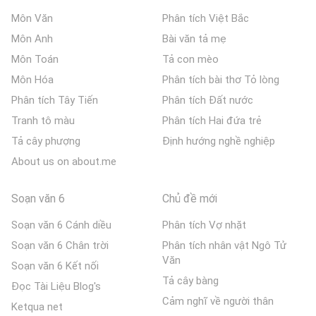
Môn Văn
Phân tích Việt Bắc
Môn Anh
Bài văn tả mẹ
Môn Toán
Tả con mèo
Môn Hóa
Phân tích bài thơ Tỏ lòng
Phân tích Tây Tiến
Phân tích Đất nước
Tranh tô màu
Phân tích Hai đứa trẻ
Tả cây phượng
Định hướng nghề nghiệp
About us on about.me
Soạn văn 6
Chủ đề mới
Soạn văn 6 Cánh diều
Phân tích Vợ nhặt
Soạn văn 6 Chân trời
Phân tích nhân vật Ngô Tử
Văn
Soạn văn 6 Kết nối
Tả cây bàng
Đọc Tài Liệu Blog's
Cảm nghĩ về người thân
Ketqua net