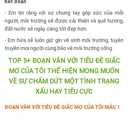
Kết đoạn
- Em tin rằng với sự chung tay góp sức của mỗi
người, môi trường sẽ được cải thiện và quê hương,
đất nước sẽ ngày càng tốt đẹp hơn.
- Em hứa sẽ luôn giữ gìn vệ sinh môi trường, tuyên
truyền mọi người cùng bảo vệ môi trường sống.
TOP 5+ ĐOẠN VĂN VỚI TIÊU ĐỀ GIẤC
MƠ CỦA TÔI
THỂ HIỆN MONG MUỐN
VỀ SỰ CHẤM DỨT MỘT TÌNH TRẠNG
XẤU HAY TIÊU CỰC
ĐOẠN VĂN VỚI TIÊU ĐỀ GIẤC MƠ CỦA TÔI
MẪU 1