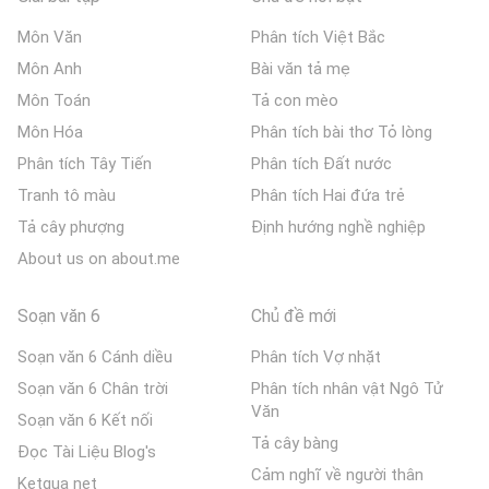
Môn Văn
Phân tích Việt Bắc
Môn Anh
Bài văn tả mẹ
Môn Toán
Tả con mèo
Môn Hóa
Phân tích bài thơ Tỏ lòng
Phân tích Tây Tiến
Phân tích Đất nước
Tranh tô màu
Phân tích Hai đứa trẻ
Tả cây phượng
Định hướng nghề nghiệp
About us on about.me
Soạn văn 6
Chủ đề mới
Soạn văn 6 Cánh diều
Phân tích Vợ nhặt
Soạn văn 6 Chân trời
Phân tích nhân vật Ngô Tử
Văn
Soạn văn 6 Kết nối
Tả cây bàng
Đọc Tài Liệu Blog's
Cảm nghĩ về người thân
Ketqua net