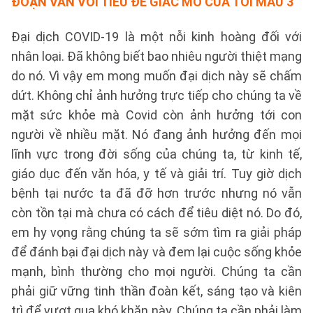
ĐOẠN VĂN VỚI TIÊU ĐỀ GIẤC MƠ CỦA TÔI
MẪU 3
Đại dịch COVID-19 là một nỗi kinh hoàng đối với
nhân loại. Đã không biết bao nhiêu người thiệt mạng
do nó. Vì vậy em mong muốn đại dịch này sẽ chấm
dứt. Không chỉ ảnh hưởng trực tiếp cho chúng ta về
mặt sức khỏe mà Covid còn ảnh hưởng tới con
người về nhiều mặt. Nó đang ảnh hưởng đến mọi
lĩnh vực trong đời sống của chúng ta, từ kinh tế,
giáo dục đến văn hóa, y tế và giải trí. Tuy giờ dịch
bệnh tại nước ta đã đỡ hơn trước nhưng nó vẫn
còn tồn tại mà chưa có cách để tiêu diệt nó. Do đó,
em hy vọng rằng chúng ta sẽ sớm tìm ra giải pháp
để đánh bại đại dịch này và đem lại cuộc sống khỏe
mạnh, bình thường cho mọi người. Chúng ta cần
phải giữ vững tinh thần đoàn kết, sáng tạo và kiên
trì để vượt qua khó khăn này. Chúng ta cần phải làm