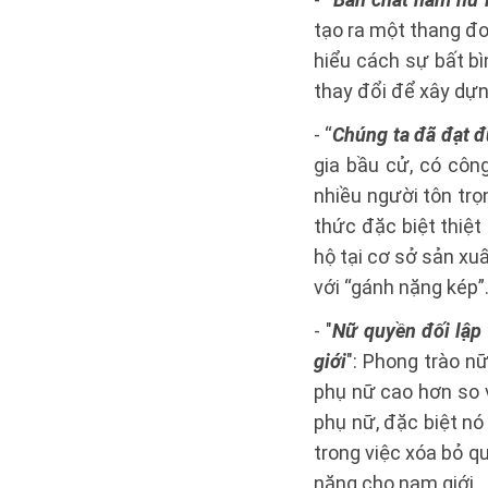
tạo ra một thang đo 
hiểu cách sự bất b
thay đổi để xây dựn
- “
Chúng ta đã đạt đ
gia bầu cử, có côn
nhiều người tôn trọ
thức đặc biệt thiệt 
hộ tại cơ sở sản xu
với “gánh nặng kép”
- "
Nữ quyền đối lập 
giới
": Phong trào n
phụ nữ cao hơn so 
phụ nữ, đặc biệt n
trong việc xóa bỏ qu
nặng cho nam giới.