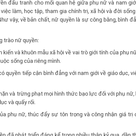
ền đấu tranh cho mối quan hệ giữa phụ nữ và nam giới 
việc làm, học tập, tham gia chính trị, xã hội và đời sốn
hư vậy, về bản chất, nữ quyền là sự công bằng, bình đ
g trào nữ quyền:
 kiến và khuôn mẫu xã hội về vai trò giới tính của phụ n
uộc sống của riêng mình.
quyền tiếp cận bình đẳng với nam giới về giáo dục, việc 
ặn và trừng phạt mọi hình thức bạo lực đối với phụ nữ,
dục và quấy rối.
ủa phụ nữ, thúc đẩy sự tôn trọng và công nhận giá trị
ền đã phát triển đáng kể trong nhiều thập kỷ qua, dần t