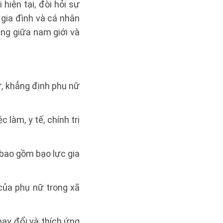
hiện tại, đòi hỏi sự
g gia đình và cá nhân
ẳng giữa nam giới và
ữ, khẳng định phụ nữ
làm, y tế, chính trị
 bao gồm bạo lực gia
 của phụ nữ trong xã
hay đổi và thích ứng