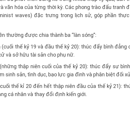
 và văn hóa của từng thời kỳ. Các phong trào đấu tranh 
inist waves) đặc trưng trong lịch sử, góp phần thực
ền thường được chia thành ba “làn sóng”:
 (cuối thế kỷ 19 và đầu thế kỷ 20): thúc đẩy bình đẳng c
cử và sở hữu tài sản cho phụ nữ.
(những thập niên cuối của thế kỷ 20): thúc đẩy sự bìn
 sinh sản, tình dục, bạo lực gia đình và phân biệt đối x
cuối thế kỉ 20 đến hết thập niên đầu của thế kỷ 21): t
ng cá nhân và thay đổi định kiến giới.