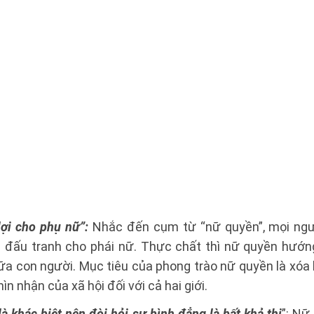
lợi cho phụ nữ”:
Nhắc đến cụm từ “nữ quyền”, mọi ngư
ỉ đấu tranh cho phái nữ. Thực chất thì nữ quyền hướ
iữa con người. Mục tiêu của phong trào nữ quyền là xóa
hìn nhận của xã hội đối với cả hai giới.
à khác biệt nên đòi hỏi sự bình đẳng là bất khả thi
”: Nữ