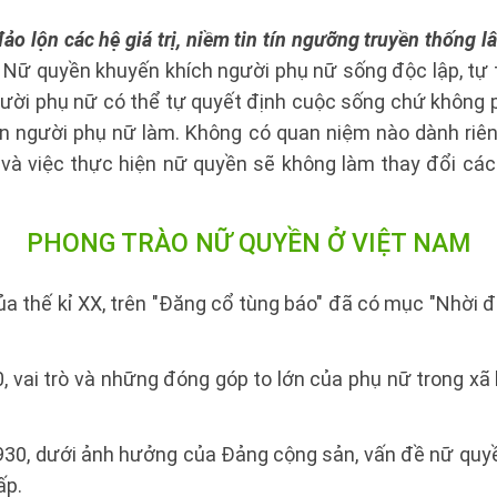
o lộn các hệ giá trị, niềm tin tín ngưỡng truyền thống lâu
: Nữ quyền khuyến khích người phụ nữ sống độc lập, tự 
ười phụ nữ có thể tự quyết định cuộc sống chứ không 
n người phụ nữ làm. Không có quan niệm nào dành riê
và việc thực hiện nữ quyền sẽ không làm thay đổi các 
PHONG TRÀO NỮ QUYỀN Ở VIỆT NAM
a thế kỉ XX, trên "Đăng cổ tùng báo" đã có mục "Nhời đ
, vai trò và những đóng góp to lớn của phụ nữ trong xã
30, dưới ảnh hưởng của Đảng cộng sản, vấn đề nữ quy
ấp.