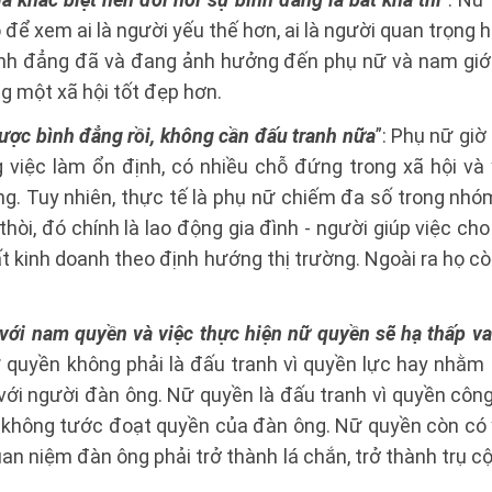
để xem ai là người yếu thế hơn, ai là người quan trọng h
ình đẳng đã và đang ảnh hưởng đến phụ nữ và nam giới
g một xã hội tốt đẹp hơn.
ược bình đẳng rồi, không cần đấu tranh nữa
”: Phụ nữ gi
g việc làm ổn định, có nhiều chỗ đứng trong xã hội và
ng. Tuy nhiên, thực tế là phụ nữ chiếm đa số trong nhó
thòi, đó chính là lao động gia đình - người giúp việc ch
ất kinh doanh theo định hướng thị trường. Ngoài ra họ c
.
với nam quyền và việc thực hiện nữ quyền sẽ hạ thấp vai 
ữ quyền không phải là đấu tranh vì quyền lực hay nhằm 
với người đàn ông. Nữ quyền là đấu tranh vì quyền công
ó không tước đoạt quyền của đàn ông. Nữ quyền còn có ý
an niệm đàn ông phải trở thành lá chắn, trở thành trụ cộ