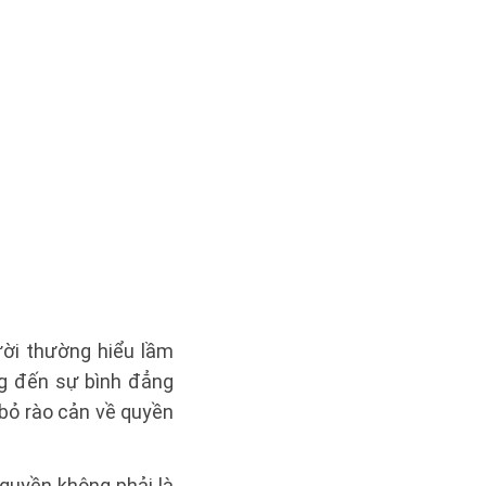
ời thường hiểu lầm
ng đến sự bình đẳng
 bỏ rào cản về quyền
 quyền không phải là