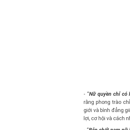
- “
Nữ quyền chỉ có 
rằng phong trào ch
giới và bình đẳng g
lợi, cơ hội và cách n
- “
Bản chất nam nữ l