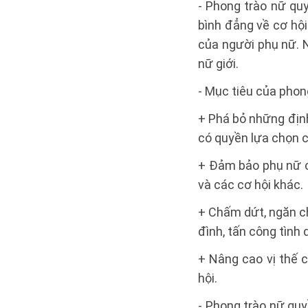
- Phong trào nữ quy
bình đẳng về cơ hội 
của người phụ nữ. N
nữ giới.
- Mục tiêu của phon
+ Phá bỏ những định
có quyền lựa chọn c
+ Đảm bảo phụ nữ có 
và các cơ hội khác.
+ Chấm dứt, ngăn ch
đình, tấn công tình 
+ Nâng cao vị thế c
hội.
- Phong trào nữ quy