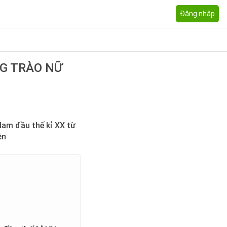
Đăng nhập
NG TRÀO NỮ
Nam đầu thế kỉ XX từ
ên