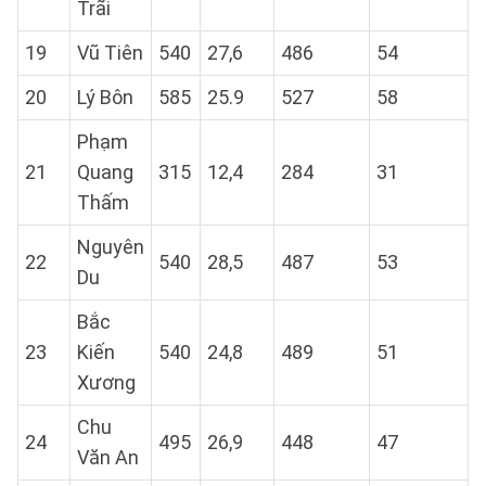
Trãi
19
Vũ Tiên
540
27,6
486
54
20
Lý Bôn
585
25.9
527
58
Phạm
21
Quang
315
12,4
284
31
Thấm
Nguyên
22
540
28,5
487
53
Du
Bắc
23
Kiến
540
24,8
489
51
Xương
Chu
24
495
26,9
448
47
Văn An