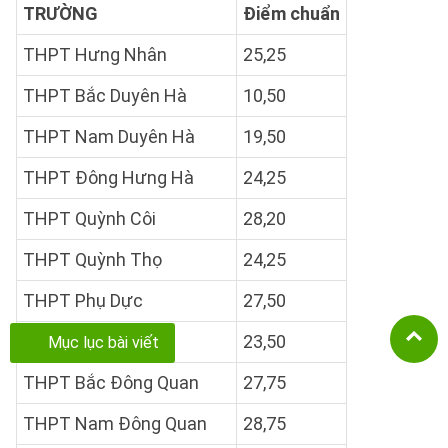
TRƯỜNG
Điểm chuẩn
THPT Hưng Nhân
25,25
THPT Bắc Duyên Hà
10,50
THPT Nam Duyên Hà
19,50
THPT Đông Hưng Hà
24,25
THPT Quỳnh Côi
28,20
THPT Quỳnh Thọ
24,25
THPT Phụ Dực
27,50
THPT Tiên Hưng
23,50
Mục lục bài viết
THPT Bắc Đông Quan
27,75
THPT Nam Đông Quan
28,75