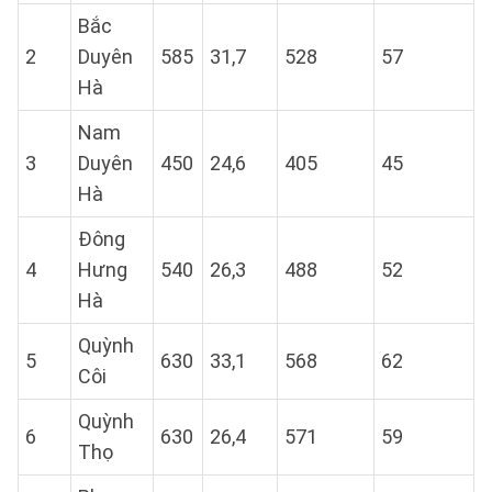
Bắc
2
Duyên
585
31,7
528
57
Hà
Nam
3
Duyên
450
24,6
405
45
Hà
Đông
4
Hưng
540
26,3
488
52
Hà
Quỳnh
5
630
33,1
568
62
Côi
Quỳnh
6
630
26,4
571
59
Thọ