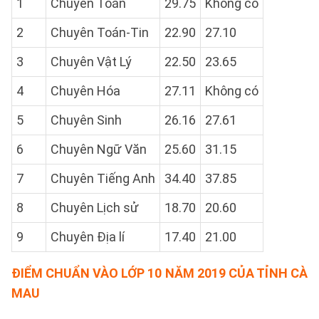
1
Chuyên Toán
29.75
Không có
2
Chuyên Toán-Tin
22.90
27.10
3
Chuyên Vật Lý
22.50
23.65
4
Chuyên Hóa
27.11
Không có
5
Chuyên Sinh
26.16
27.61
6
Chuyên Ngữ Văn
25.60
31.15
7
Chuyên Tiếng Anh
34.40
37.85
8
Chuyên Lịch sử
18.70
20.60
9
Chuyên Địa lí
17.40
21.00
ĐIỂM CHUẨN VÀO LỚP 10 NĂM 2019 CỦA TỈNH CÀ
MAU