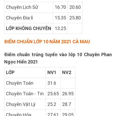
Chuyên Lịch Sử
16.70
20.60
Chuyên Địa lí
15.35
25.80
LỚP KHÔNG CHUYÊN
13.25
ĐIỂM CHUẨN LỚP 10 NĂM 2021 CÀ MAU
Điểm chuẩn trúng tuyển vào lớp 10 Chuyên Phan
Ngọc Hiển 2021
LỚP
NV1
NV2
Chuyên Toán
31.6
Chuyên Toán - Tin
25.65
26.95
Chuyên Vật Lý
25.2
28.7
Chuyên Hóa
27.61
29.05