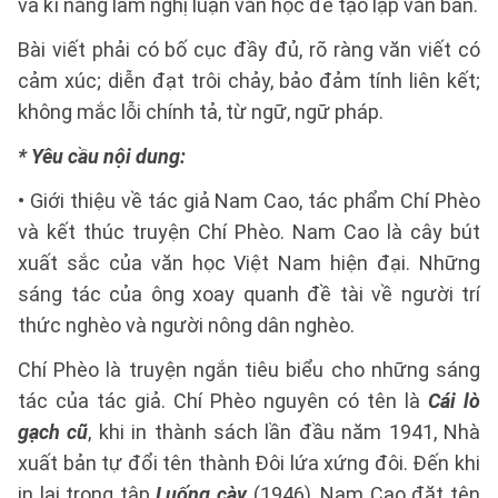
và kĩ năng làm nghị luận văn học để tạo lập văn bản.
Bài viết phải có bố cục đầy đủ, rõ ràng văn viết có
cảm xúc; diễn đạt trôi chảy, bảo đảm tính liên kết;
không mắc lỗi chính tả, từ ngữ, ngữ pháp.
* Yêu cầu nội dung:
• Giới thiệu về tác giả Nam Cao, tác phẩm Chí Phèo
và kết thúc truyện Chí Phèo. Nam Cao là cây bút
xuất sắc của văn học Việt Nam hiện đại. Những
sáng tác của ông xoay quanh đề tài về người trí
thức nghèo và người nông dân nghèo.
Chí Phèo là truyện ngắn tiêu biểu cho những sáng
tác của tác giả. Chí Phèo nguyên có tên là
Cái lò
gạch cũ
, khi in thành sách lần đầu năm 1941, Nhà
xuất bản tự đổi tên thành Đôi lứa xứng đôi. Đến khi
in lại trong tập
Luống cày
(1946), Nam Cao đặt tên