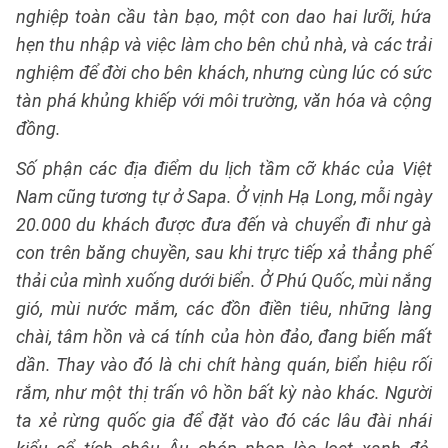
nghiệp toàn cầu tàn bạo, một con dao hai lưỡi, hứa
hẹn thu nhập và việc làm cho bên chủ nhà, và các trải
nghiệm để đời cho bên khách, nhưng cùng lúc có sức
tàn phá khủng khiếp với môi trường, văn hóa và cộng
đồng.
Số phận các địa điểm du lịch tầm cỡ khác của Việt
Nam cũng tương tự ở Sapa. Ở vịnh Hạ Long, mỗi ngày
20.000 du khách được đưa đến và chuyển đi như gà
con trên băng chuyền, sau khi trực tiếp xả thẳng phế
thải của mình xuống dưới biển. Ở Phú Quốc, mùi nắng
gió, mùi nước mắm, các đồn điền tiêu, những làng
chài, tâm hồn và cá tính của hòn đảo, đang biến mất
dần. Thay vào đó là chi chít hàng quán, biển hiệu rối
rắm, như một thị trấn vô hồn bất kỳ nào khác. Người
ta xẻ rừng quốc gia để đặt vào đó các lâu đài nhái