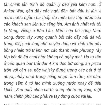
tài chính lẫn trình độ quản lý đều yếu kém hơn. Ở
Ankor Wat, gần đây các ngôi đền bắt đầu bị lún vì
mực nước ngầm hạ thấp do mức tiêu thụ nước của
các khách sạn liên tục tăng lên. Ám ảnh nhất với tôi
là Vang Viêng ở Bắc Lào. Nằm bên bờ sông Nam
Song, được vây xung quanh bởi các dãy núi đá vôi
trùng điệp, cái làng nhỏ duyên dáng và xinh xắn này
bỗng nhiên trở thành nơi các thanh niên phương Tây
tập kết để ăn chơi như không có ngày mai. Họ tụ tập
ở các quán bar trải dài 4 km dọc bờ sông, ăn pizza
trộn với cần sa, nốc whisky đựng trong các bát ô tô
nhựa, nhảy nhót trong tiếng nhạc rầm rầm, rồi nằm
trong săm ô tô lao mình xuống nước xoáy để tiêu
khiển. Sau mấy chục ca tử vong chỉ trong vòng một
năm, chính phủ Lào phải ra tay dừng cuộc vui lại.