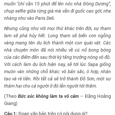
muốn “chỉ cần 15 phút để lên nóc nhà Đông Dương”,
chụp selfie giữa rừng già mà vẫn đi guốc cao gót, nhẹ
nhàng như vào Paris Deli.
Nhưng cũng như với mọi thứ khác trên đời, sự tham
lam sẽ phá hủy hết. Long tham sẽ biến con ngỗng
vàng mang tên du lịch thành một con quái vật. Các
nhà chuyên môn đã nói nhiều về cú nổ bong bóng
của các điểm đến sau thời kỳ tăng trưởng nóng vô độ.
Với cách làm du lịch hiện nay, sẽ tới lúc Sapa giống
muôn vàn những chỗ khác: vô bản sắc, ô hợp, nhân
tạo và rẻ tiền. Rồi tất cả sẽ trở thành Đồ Sơn, một sự
thảm hại cho cả người ở đó lẫn người tới thăm.
(Theo
Bức xúc không làm ta vô cảm
– Đặng Hoằng
Giang)
Câu 1:
Đoạn văn bản trên có nội dung gì?