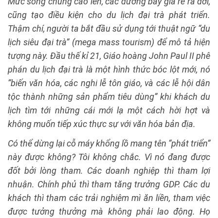
Mức sống chung cao lên, các đường bay giá rẻ ra đời,
cũng tạo điều kiện cho du lịch đại trà phát triển.
Thậm chí, người ta bắt đầu sử dụng tới thuật ngữ “du
lịch siêu đại trà” (mega mass tourism) để mô tả hiện
tượng này. Đầu thế kỉ 21, Giáo hoàng John Paul II phê
phán du lịch đại trà là một hình thức bóc lột mới, nó
“biến văn hóa, các nghi lễ tôn giáo, và các lễ hội dân
tộc thành những sản phẩm tiêu dùng” khi khách du
lịch tìm tới những cái mới lạ một cách hời hợt và
không muốn tiếp xúc thực sự với văn hóa bản địa.
Có thể dừng lại cỗ máy khổng lồ mang tên “phát triển”
này được không? Tôi không chắc. Vì nó đang được
đốt bởi lòng tham. Các doanh nghiệp thì tham lợi
nhuận. Chính phủ thì tham tăng trưởng GDP. Các du
khách thì tham các trải nghiệm mì ăn liền, tham việc
được tưởng thưởng mà không phải lao động. Họ