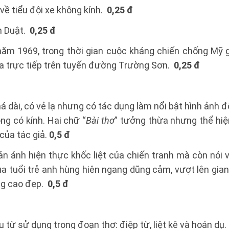
 về tiểu đội xe không kính.
0,25 đ
n Duật.
0,25 đ
năm 1969, trong thời gian cuộc kháng chiến chống Mỹ g
ia trực tiếp trên tuyến đường Trường Sơn.
0,25 đ
á dài, có vẻ lạ nhưng có tác dụng làm nổi bật hình ảnh đ
g có kính. Hai chữ “
Bài thơ
” tưởng thừa nhưng thể hiệ
của tác giả.
0,5 đ
ản ánh hiện thực khốc liệt của chiến tranh mà còn nói 
ủa tuổi trẻ anh hùng hiên ngang dũng cảm, vượt lên gia
ởng cao đẹp.
0,5 đ
u từ sử dụng trong đoạn thơ: điệp từ, liệt kê và hoán dụ