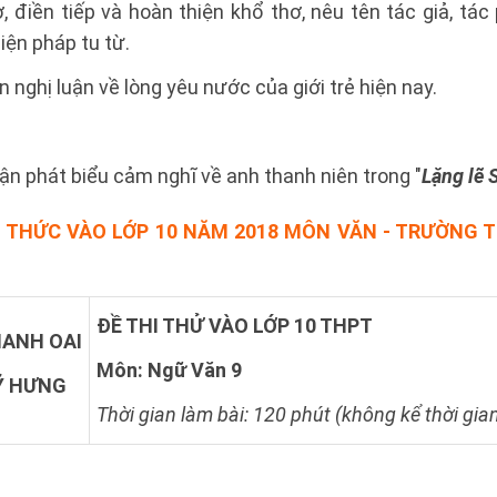
, điền tiếp và hoàn thiện khổ thơ, nêu tên tác giả, t
iện pháp tu từ.
 nghị luận về lòng yêu nước của giới trẻ hiện nay.
luận phát biểu cảm nghĩ về anh thanh niên trong "
Lặng lẽ 
H THỨC VÀO LỚP 10 NĂM 2018 MÔN VĂN - TRƯỜNG 
ĐỀ THI THỬ VÀO LỚP 10 THPT
ANH OAI
Môn: Ngữ Văn 9
Ỹ HƯNG
Thời gian làm bài: 120 phút (không kể thời gia