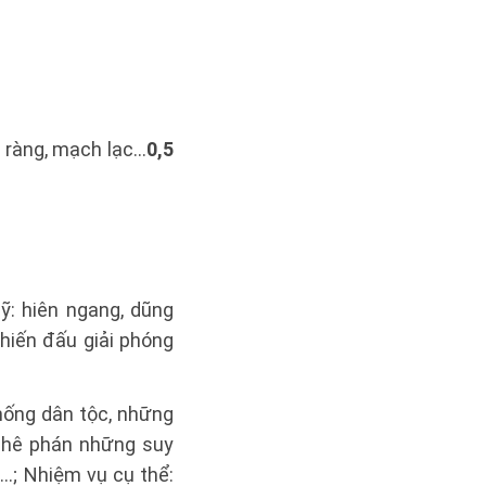
ràng, mạch lạc...
0,5
ỹ: hiên ngang, dũng
chiến đấu giải phóng
hống dân tộc, những
 Phê phán những suy
…; Nhiệm vụ cụ thể: