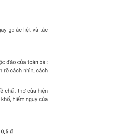
ay go ác liệt và tác
ộc đáo của toàn bài:
n rõ cách nhìn, cách
về chất thơ của hiện
n khổ, hiểm nguy của
.
0,5 đ