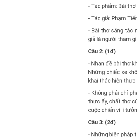
- Tác phẩm: Bài thơ
- Tác giả: Phạm Tiế
- Bài thơ sáng tác 
giả là người tham g
Câu 2: (1đ)
- Nhan đề bài thơ kh
Những chiếc xe khôn
khai thác hiện thực 
- Không phải chỉ ph
thực ấy, chất thơ c
cuộc chiến vì lí tư
Câu 3: (2đ)
- Những biện pháp t