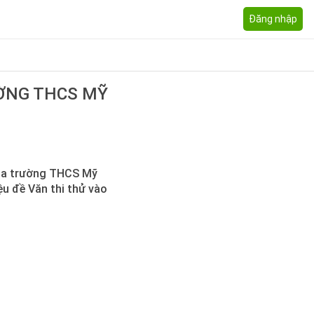
Đăng nhập
ƯỜNG THCS MỸ
của trường THCS Mỹ
ệu đề Văn thi thử vào