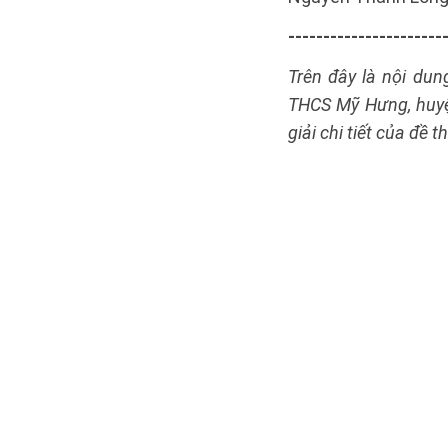
----------------------
Trên đây là nội dun
THCS Mỹ Hưng, huyệ
giải chi tiết của đề th