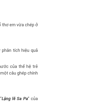
hổ thơ em vừa chép ở
 phân tích hiệu quả
nước của thế hệ trẻ
g một câu ghép chính
“
Lặng lẽ Sa Pa
” của