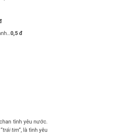
đ
ranh…
0,5 đ
 chan tình yêu nước.
 “
trái tim
”, là tình yêu