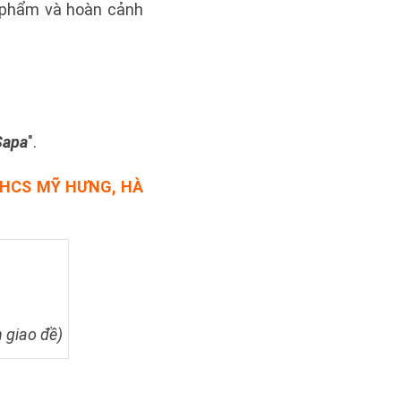
ác phẩm và hoàn cảnh
Sapa
".
THCS MỸ HƯNG, HÀ
n giao đề)