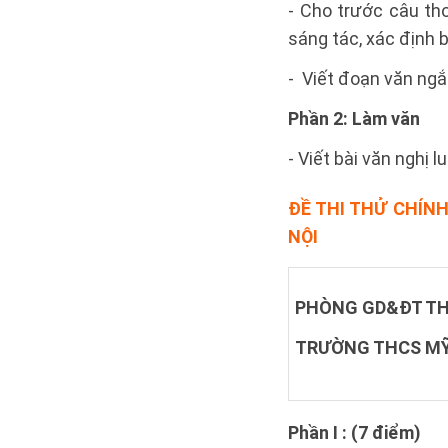
- Cho trước câu thơ
sáng tác, xác định b
- Viết đoạn văn ngắn
Phần 2: Làm văn
- Viết bài văn nghị 
ĐỀ THI THỬ CHÍN
NỘI
PHÒNG GD&ĐT TH
TRƯỜNG THCS M
Phần I : (7 điểm)