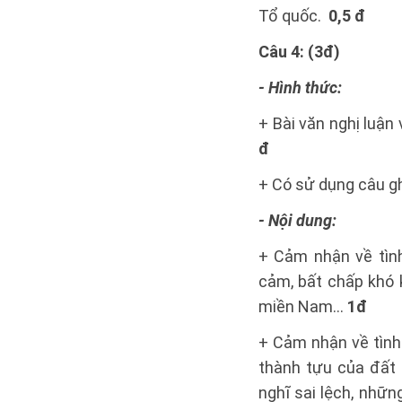
Tổ quốc.
0,5 đ
Câu 4: (3đ)
- Hình thức:
+ Bài văn nghị luận 
đ
+ Có sử dụng câu g
- Nội dung:
+ Cảm nhận về tình
cảm, bất chấp khó k
miền Nam…
1đ
+ Cảm nhận về tình
thành tựu của đất 
nghĩ sai lệch, nhữ