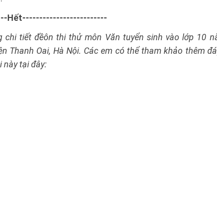
---Hết-------------------------
g chi tiết đềôn thi thử môn Văn tuyển sinh vào lớp 10
n Thanh Oai, Hà Nội. Các em có thể tham khảo thêm đ
i này tại đây: