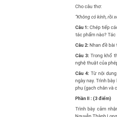
Cho câu thơ:
“Không có kính, rồi 
Câu 1:
Chép tiếp cá
tác phẩm nào? Tác 
Câu 2:
Nhan đề bài t
Câu 3:
Trong khổ th
nghệ thuật của phép
Câu 4:
Từ nội dung 
ngày nay. Trình bày 
phụ (gạch chân và ch
Phần II : (3 điểm)
Trình bày cảm nhậ
Nguyễn Thành Long