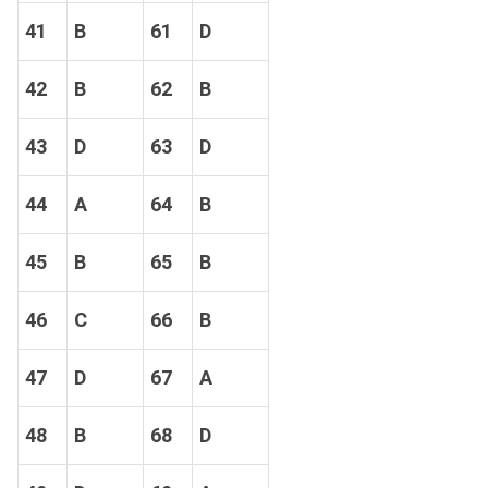
41
B
61
D
42
B
62
B
43
D
63
D
44
A
64
B
45
B
65
B
46
C
66
B
47
D
67
A
48
B
68
D