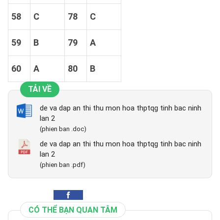
58
C
78
C
59
B
79
A
60
A
80
B
TẢI VỀ
de va dap an thi thu mon hoa thptqg tinh bac ninh
lan 2
(phien ban .doc)
de va dap an thi thu mon hoa thptqg tinh bac ninh
lan 2
(phien ban .pdf)
CÓ THỂ BẠN QUAN TÂM