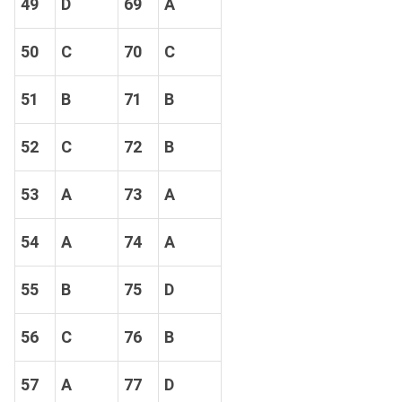
49
D
69
A
50
C
70
C
51
B
71
B
52
C
72
B
53
A
73
A
54
A
74
A
55
B
75
D
56
C
76
B
57
A
77
D