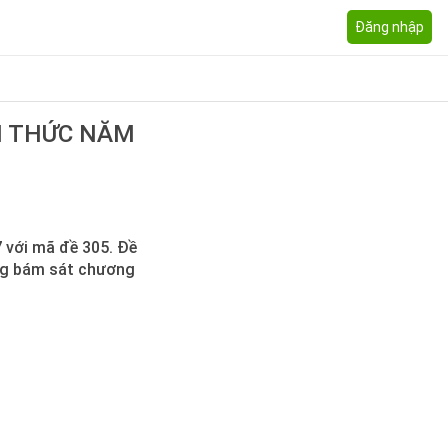
Đăng nhập
H THỨC NĂM
7 với mã đề 305. Đề
ung bám sát chương