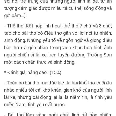
sôi nổi trẻ trung của những người lính lái xe, từ ấn
tượng cảm giác được miêu tả cụ thể, sống động và
gợi cảm…)
- Thể thơ: Kết hợp linh hoạt thể thơ 7 chữ và 8 chữ,
tạo cho bài thơ có điệu thơ gần với lời nói tự nhiên,
sinh động. Những yếu tố về ngôn ngữ và giọng điệu
bài thơ đã góp phần trong việc khắc họa hình ảnh
người chiến sĩ lái xe trên tuyến đường Trường Sơn
một cách chân thực và sinh động.
* Đánh giá, nâng cao : (15%)
- Toàn bộ bài thơ mà đặc biệt là hai khổ thơ cuối đã
nhắc nhiều tới cái khó khăn, gian khổ của người lính
lái xe, nhưng cái đọng lại lại là niềm tin, là tình yêu
miền Nam, tình yêu đất nước.
- Bài thơ làm sáng ngời chất lính rất hồn nhiên,