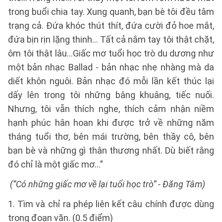
trong buổi chia tay. Xung quanh, bạn bè tôi đều tâm
trạng cả. Đứa khóc thút thít, đứa cười đỏ hoe mắt,
đứa bịn rịn lặng thinh... Tất cả nắm tay tôi thật chặt,
ôm tôi thật lâu...Giấc mơ tuổi học trò du dương như
một bản nhạc Ballad - bản nhạc nhẹ nhàng mà da
diết khôn nguôi. Bản nhạc đó mỗi lần kết thúc lại
dấy lên trong tôi những bâng khuâng, tiếc nuối.
Nhưng, tôi vẫn thích nghe, thích cảm nhận niềm
hạnh phúc hân hoan khi được trở về những năm
tháng tuổi thơ, bên mái trường, bên thầy cô, bên
bạn bè và những gì thân thương nhất. Dù biết rằng
đó chỉ là một giấc mơ...”
(“Có những giấc mơ về lại tuổi học trò” - Đăng Tâm)
1. Tìm và chỉ ra phép liên kết câu chính được dùng
trong đoạn văn. (0.5 điểm)