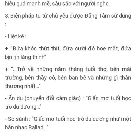
hiệu quả mạnh mẽ, sâu sắc với người nghe.
3. Biện pháp tu từ chủ yếu được Đăng Tâm sử dụng
:
- Liệt kê :
+ “Đứa khóc thút thít, đứa cười đỏ hoe mắt, đứa
bịn rịn lặng thinh”
+ “…Trở về những năm tháng tuổi thơ, bên mái
trường, bên thầy cô, bên bạn bè và những gì thân
thương nhất…”
- Ẩn dụ (chuyển đổi cảm giác) : “Giấc mơ tuổi học
trò du dương…”
- So sánh : “Giấc mơ tuổi học trò du dương như một
bản nhạc Ballad…”