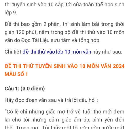
thi tuyển sinh vào 10 sắp tới của toàn thể học sinh
lớp 9.
Đề thi bao gồm 2 phần, thí sinh làm bài trong thời
gian 120 phút, nằm trong bộ đề thi thử vào 10 môn
văn do Đọc Tài Liệu sưu tầm và tổng hợp.
Chi tiết
đề thi thử vào lớp 10 môn văn
này như sau:
ĐỀ THI THỬ TUYỂN SINH VÀO 10 MÔN VĂN 2024
MẪU SỐ 1
Câu 1: (3.0 điểm)
Hãy đọc đoạn văn sau và trả lời câu hỏi :
“Có lẽ chỉ những giấc mơ trở về tuổi thơ mới đem
lại cho tôi những cảm giác ấm áp, bình yên đến
thế…Trong mơ…Tôi thấy một tôi rơm rớm nước mắt