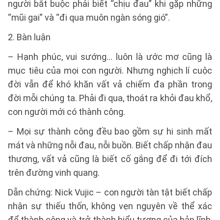
người bắt buộc phải biết “chịu đau” khi gặp những
“mũi gai” và “đi qua muôn ngàn sóng gió”.
2. Bàn luận
– Hạnh phúc, vui sướng… luôn là ước mơ cũng là
mục tiêu của mọi con người. Nhưng nghịch lí cuộc
đời vẫn để khó khăn vất vả chiếm đa phần trong
đời mỗi chúng ta. Phải đi qua, thoát ra khỏi đau khổ,
con người mới có thành công.
– Mọi sự thành công đều bao gồm sự hi sinh mất
mát và những nỗi đau, nỗi buồn. Biết chấp nhận đau
thương, vất vả cũng là biết cố gắng để đi tới đích
trên đường vinh quang.
Dẫn chứng: Nick Vujic – con người tàn tật biết chấp
nhận sự thiếu thốn, không vẹn nguyên về thể xác
để thành công và trở thành biểu tượng của bản lĩnh,