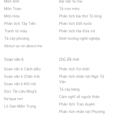
Môn Anh
Bài văn tả mẹ
Môn Toán
Tả con mèo
Môn Hóa
Phân tích bài thơ Tỏ lòng
Phân tích Tây Tiến
Phân tích Đất nước
Tranh tô màu
Phân tích Hai đứa trẻ
Tả cây phượng
Định hướng nghề nghiệp
About us on about.me
Soạn văn 6
Chủ đề mới
Soạn văn 6 Cánh diều
Phân tích Vợ nhặt
Soạn văn 6 Chân trời
Phân tích nhân vật Ngô Tử
Văn
Soạn văn 6 Kết nối
Tả cây bàng
Đọc Tài Liệu Blog's
Cảm nghĩ về người thân
Ketqua net
Phân tích Trao duyên
Lô Gan Miền Trung
Phân tích nhân vật Phương