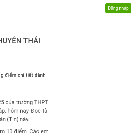
Đăng nhập
CHUYÊN THÁI
g điểm chi tiết dành
025 của trường THPT
ập, hôm nay Đọc tài
án (Tin) này.
iểm 10 điểm. Các em