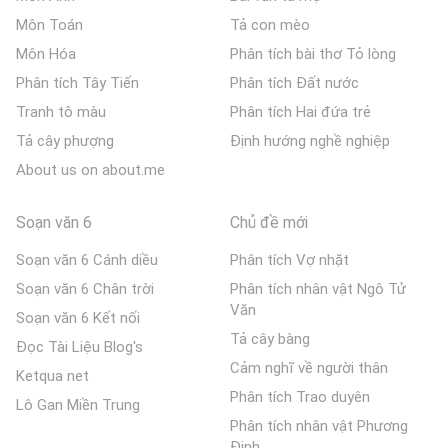
Môn Toán
Tả con mèo
Môn Hóa
Phân tích bài thơ Tỏ lòng
Phân tích Tây Tiến
Phân tích Đất nước
Tranh tô màu
Phân tích Hai đứa trẻ
Tả cây phượng
Định hướng nghề nghiệp
About us on about.me
Soạn văn 6
Chủ đề mới
Soạn văn 6 Cánh diều
Phân tích Vợ nhặt
Soạn văn 6 Chân trời
Phân tích nhân vật Ngô Tử
Văn
Soạn văn 6 Kết nối
Tả cây bàng
Đọc Tài Liệu Blog's
Cảm nghĩ về người thân
Ketqua net
Phân tích Trao duyên
Lô Gan Miền Trung
Phân tích nhân vật Phương
Định