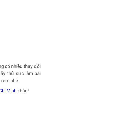
ng có nhiều thay đổi
Hãy thử sức làm bài
au em nhé.
Chí Minh
khác!