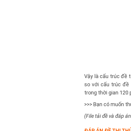
Vậy là cấu trúc đề 
so với cấu trúc đề
trong thời gian 120 
>>> Bạn có muốn th
(File tải đề và đáp á
ĐÁP ÁN
ĐỀ THI TH