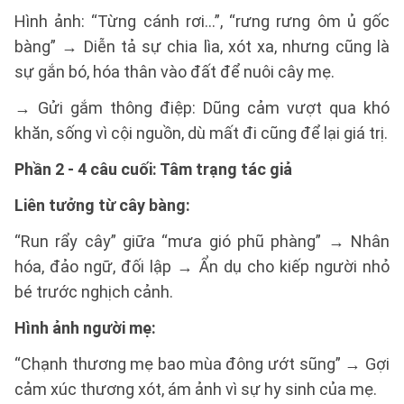
Hình ảnh: “Từng cánh rơi…”, “rưng rưng ôm ủ gốc
bàng” → Diễn tả sự chia lìa, xót xa, nhưng cũng là
sự gắn bó, hóa thân vào đất để nuôi cây mẹ.
→ Gửi gắm thông điệp: Dũng cảm vượt qua khó
khăn, sống vì cội nguồn, dù mất đi cũng để lại giá trị.
Phần 2 - 4 câu cuối: Tâm trạng tác giả
Liên tưởng từ cây bàng:
“Run rẩy cây” giữa “mưa gió phũ phàng” → Nhân
hóa, đảo ngữ, đối lập → Ẩn dụ cho kiếp người nhỏ
bé trước nghịch cảnh.
Hình ảnh người mẹ:
“Chạnh thương mẹ bao mùa đông ướt sũng” → Gợi
cảm xúc thương xót, ám ảnh vì sự hy sinh của mẹ.