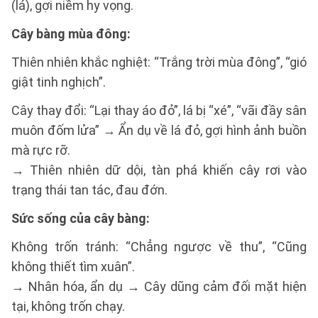
(lá), gợi niềm hy vọng.
Cây bàng mùa đông:
Thiên nhiên khắc nghiệt: “Trắng trời mùa đông”, “gió
giật tinh nghịch”.
Cây thay đổi: “Lại thay áo đỏ”, lá bị “xé”, “vãi đầy sân
muôn đốm lửa” → Ẩn dụ về lá đỏ, gợi hình ảnh buồn
mà rực rỡ.
→ Thiên nhiên dữ dội, tàn phá khiến cây rơi vào
trạng thái tan tác, đau đớn.
Sức sống của cây bàng:
Không trốn tránh: “Chẳng ngược về thu”, “Cũng
không thiết tìm xuân”.
→ Nhân hóa, ẩn dụ → Cây dũng cảm đối mặt hiện
tại, không trốn chạy.