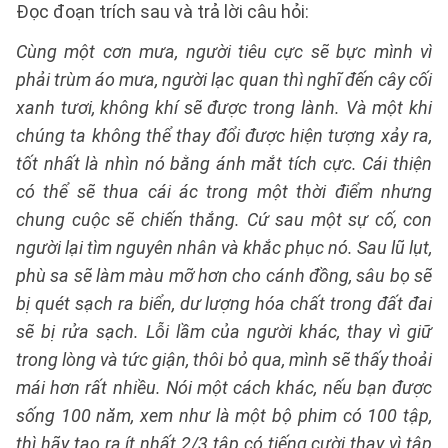
Đọc đoạn trích sau và trả lời câu hỏi:
Cùng một cơn mưa, người tiêu cực sẽ bực mình vì
phải trùm áo mưa, người lạc quan thì nghĩ đến cây cối
xanh tươi, không khí sẽ được trong lành. Và một khi
chúng ta không thể thay đổi được hiện tượng xảy ra,
tốt nhất là nhìn nó bằng ánh mắt tích cực. Cái thiện
có thể sẽ thua cái ác trong một thời điểm nhưng
chung cuộc sẽ chiến thắng. Cứ sau một sự cố, con
người lại tìm nguyên nhân và khắc phục nó. Sau lũ lụt,
phù sa sẽ làm màu mỡ hơn cho cánh đồng, sâu bọ sẽ
bị quét sạch ra biển, dư lượng hóa chất trong đất đai
sẽ bị rửa sạch. Lỗi lầm của người khác, thay vì giữ
trong lòng và tức giận, thôi bỏ qua, mình sẽ thấy thoải
mái hơn rất nhiều. Nói một cách khác, nếu bạn được
sống 100 năm, xem như là một bộ phim có 100 tập,
thì hãy tạo ra ít nhất 2/3 tập có tiếng cười thay vì tập