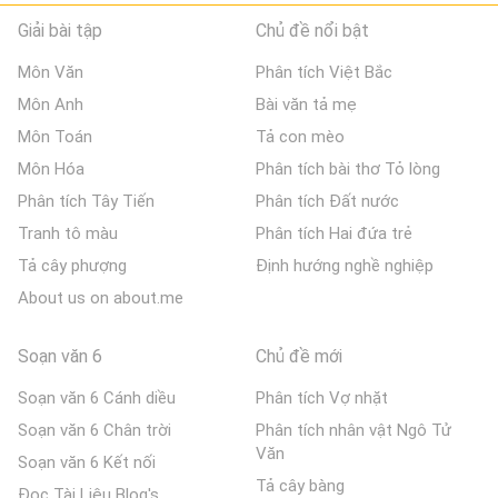
Giải bài tập
Chủ đề nổi bật
Môn Văn
Phân tích Việt Bắc
Môn Anh
Bài văn tả mẹ
Môn Toán
Tả con mèo
Môn Hóa
Phân tích bài thơ Tỏ lòng
Phân tích Tây Tiến
Phân tích Đất nước
Tranh tô màu
Phân tích Hai đứa trẻ
Tả cây phượng
Định hướng nghề nghiệp
About us on about.me
Soạn văn 6
Chủ đề mới
Soạn văn 6 Cánh diều
Phân tích Vợ nhặt
Soạn văn 6 Chân trời
Phân tích nhân vật Ngô Tử
Văn
Soạn văn 6 Kết nối
Tả cây bàng
Đọc Tài Liệu Blog's