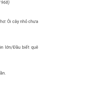
 1968)
thơ: Ôi cây nhỏ chưa
ôn lớn/Đầu biết quê
gần.