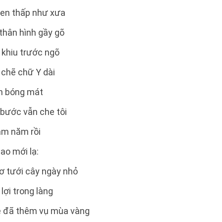
en thấp như xưa
 thân hình gầy gõ
 khiu trước ngõ
 chẽ chữ Y dài
òn bóng mát
 bước vẫn che tôi
tám năm rồi
ao mới lạ:
bơ tưới cây ngày nhỏ
 lợi trong làng
ê đã thêm vụ mùa vàng