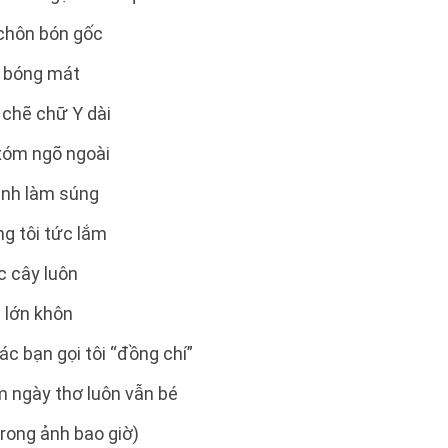
 chôn bón gốc
 bóng mát
 chẽ chữ Y dài
xóm ngõ ngoài
ành làm súng
g tôi tức lắm
c cây luôn
 lớn khôn
ác bạn gọi tôi “đồng chí”
m ngày thơ luôn vẫn bé
trong ảnh bao giờ)