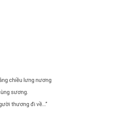
nắng chiều lưng nương
cùng sương.
ời thương đi về...”