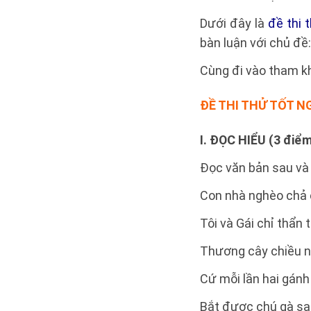
Dưới đây là
đề thi 
bàn luận với chủ đề: 
Cùng đi vào tham khả
ĐỀ THI THỬ
TỐT NG
I. ĐỌC HIỂU (3 điể
Đọc văn bản sau và 
Con nhà nghèo chả c
Tôi và Gái chỉ thẩn 
Thương cây chiều n
Cứ mỗi lần hai gánh
Bắt được chú gà s