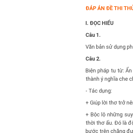
ĐÁP ÁN
ĐỀ THI TH
I. ĐỌC HIỂU
Câu 1.
Văn bản sử dụng phư
Câu 2.
Biện pháp tu từ: Ẩ
thành ý nghĩa che c
- Tác dụng:
+ Giúp lời thơ trở n
+ Bộc lộ những suy 
thời thơ ấu. Đó là 
bước trên chặng đư