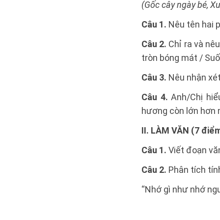
(Gốc cây ngày bé, X
Câu 1.
Nêu tên hai 
Câu 2.
Chỉ ra và nêu
tròn bóng mát / Suố
Câu 3.
Nêu nhận xét 
Câu 4.
Anh/Chị hiểu
hương còn lớn hơn 
II. LÀM VĂN (7 điể
Câu 1.
Viết đoạn văn
Câu 2.
Phân tích tí
“Nhớ gì như nhớ ng