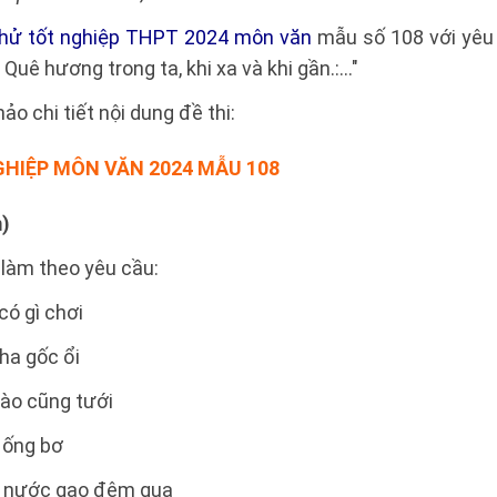
thử tốt nghiệp THPT 2024 môn văn
mẫu số 108 với yêu 
Quê hương trong ta, khi xa và khi gần.:..."
o chi tiết nội dung đề thi:
HIỆP MÔN VĂN 2024 MẪU 108
m)
làm theo yêu cầu:
ó gì chơi
tha gốc ổi
ào cũng tưới
 ống bơ
a nước gạo đêm qua