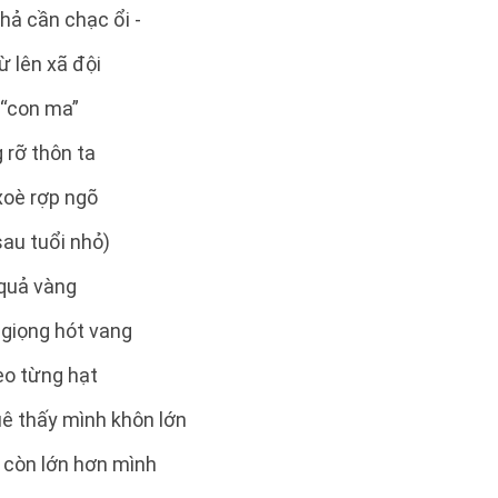
hả cần chạc ổi -
ừ lên xã đội
 “con ma”
 rỡ thôn ta
xoè rợp ngõ
sau tuổi nhỏ)
 quả vàng
giọng hót vang
heo từng hạt
ê thấy mình khôn lớn
 còn lớn hơn mình