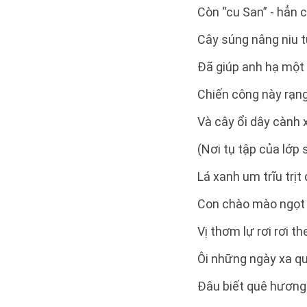
Còn “cu San” - hẳn c
Cây súng nâng niu t
Đã giúp anh hạ một
Chiến công này rạng
Và cây ổi dây cành 
(Nơi tụ tập của lớp 
Lá xanh um trĩu trịt
Con chào mào ngọt 
Vị thơm lự rơi rơi t
Ôi những ngày xa qu
Đâu biết quê hương