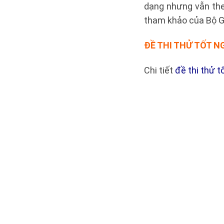
dạng nhưng vẫn th
tham khảo của Bộ G
ĐỀ THI THỬ TỐT N
Chi tiết
đề thi thử 