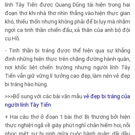
lính Tây Tiến được Quang Dũng tái hiện trong hai
đoạn thơ khi nhà thơ nhìn thẳng vào hiện thực gian
khó, thiếu thốn nhưng không phải để bị lụy mà nhằm
ngợi ca tinh thần chiến đấu, xả thân của anh bộ đội
cụ Hồ.
- Tinh thần bi tráng được thể hiện qua sự khẳng
định những hiện thực trên chặng đường hành quân,
nơi khốc liệt chiến trường nhưng người lính Tây
Tiến vẫn giữ vững lí tưởng cao đẹp, làm nên vẻ đẹp
bi tráng hào hùng.
>>>Bổ sung với các bài văn mẫu
vẻ đẹp bi tráng của
người lính Tây Tiến
+ Hai câu thơ ở đoạn 1 bài thơ: Bị thương bởi hiện
thực nghiệt ngã về giây phút nghỉ chân hiếm hoi, nỗi
nhọc mệt, sự hi sinh giữa cuộc hành quân: dãi dầu