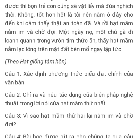
được thì bọn trẻ con cũng sẽ vặt lấy mà đùa nghịch
thôi. Không, tốt hơn hết là tôi nên nằm ở đây cho
đến khi cảm thấy thật an toàn đã. Và rồi hạt mầm
nằm im và chờ đợi. Một ngày nọ, một chú gà đi
loanh quanh trong vườn tìm thức ăn, thấy hạt mầm
nằm lạc lõng trên mặt đất bèn mổ ngay lập tức.
(Theo Hạt giống tâm hồn)
Câu 1: Xác định phương thức biểu đạt chính của
văn bản.
Câu 2: Chỉ ra và nêu tác dụng của biện pháp nghệ
thuật trong lời nói của hạt mầm thứ nhất.
Câu 3: Vì sao hạt mầm thứ hai lại nằm im và chờ
đợi?
Câu 4: Bài học được rút ra cho chúng ta qua câu