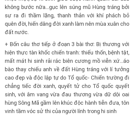
không bước nữa...gục lên súng mũ Hùng tráng bởi
sự ra đi thầm lặng, thanh thản với khí phách bỏ
quên đời, hiến dâng đời xanh làm nên mùa xuân cho
đất nước.
+ Bốn câu thơ tiếp ở đoạn 3 bài thơ: Bị thương với
hiện thực tàn khốc chiến tranh: thiếu thốn, bệnh tật,
mất mát hi sinh rải rác biên cương mồ viễn xứ...áo
bào thay chiếu anh về đất Hùng tráng với lí tưởng
cao đẹp và độc lập tự do Tổ quốc- Chiến trường đi
chẳng tiếc đời xanh, quyết tử cho Tổ quốc quyết
sinh, với âm vang vừa đau thương vừa dữ dội oai
hùng Sông Mã gầm lên khúc độc hành tiễn đưa, tôn
vinh tầm vóc sử thi của người lính trong hi sinh