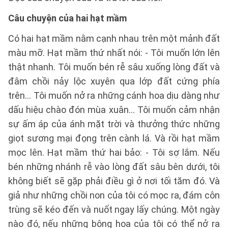
Câu chuyện của hai hạt mầm
Có hai hạt mầm nằm cạnh nhau trên một mảnh đất
màu mỡ. Hạt mầm thứ nhất nói: - Tôi muốn lớn lên
thật nhanh. Tôi muốn bén rễ sâu xuống lòng đất và
đâm chồi nảy lộc xuyên qua lớp đất cứng phía
trên... Tôi muốn nở ra những cánh hoa dịu dàng như
dấu hiệu chào đón mùa xuân... Tôi muốn cảm nhận
sự ấm áp của ánh mặt trời và thưởng thức những
giọt sương mại đọng trên cành lá. Và rồi hạt mầm
mọc lên. Hạt mầm thứ hai bảo: - Tôi sợ lắm. Nếu
bén những nhánh rễ vào lòng đất sâu bên dưới, tôi
không biết sẽ gặp phải điều gì ở nơi tối tăm đó. Và
giả như những chồi non của tôi có mọc ra, đám côn
trùng sẽ kéo đến và nuốt ngay lấy chúng. Một ngày
nào đó, nếu những bông hoa của tôi có thể nở ra