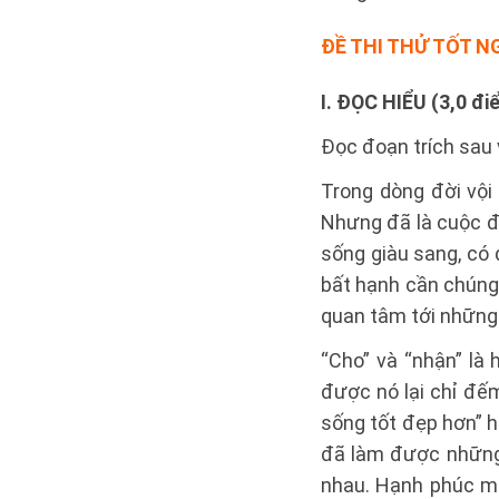
ĐỀ THI THỬ TỐT N
I. ĐỌC HIỂU (3,0 đi
Đọc đoạn trích sau v
Trong dòng đời vội
Nhưng đã là cuộc đờ
sống giàu sang, có
bất hạnh cần chúng 
quan tâm tới những 
“Cho” và “nhận” là
được nó lại chỉ đế
sống tốt đẹp hơn” h
đã làm được những g
nhau. Hạnh phúc mà