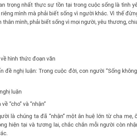
n trọng nhất thực sự tồn tại trong cuộc sống là tình 
riêng mình mà phải biết sống vì người khác. Vì thế đừ
n thân mình, phải biết sống vì mọi người, yêu thương, chi
 về hình thức đoạn văn
ấn đề nghị luận: Trong cuộc đời, con người “Sống không
 nghị luận
n về “cho” và “nhận”
ười là chúng ta đã “nhận” một ân huệ lớn từ cha mẹ, ô
rong hiện tại và tương lai, chắc chắn mỗi người còn n
hác.