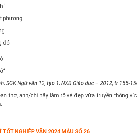
hĩ
t phương
ng
g đó
bờ
rở”
h, SGK Ngữ văn 12, tập 1, NXB Giáo dục – 2012, tr 155-15
n thơ, anh/chị hãy làm rõ vẻ đẹp vừa truyền thống vừa 
.
Ử TỐT NGHIỆP VĂN 2024 MẪU SỐ 26