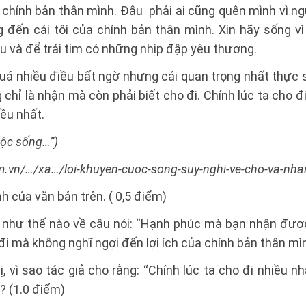
a chính bản thân mình. Đâu phải ai cũng quên mình vì n
 đến cái tôi của chính bản thân mình. Xin hãy sống v
 và để trái tim có những nhịp đập yêu thương.
á nhiều điều bất ngờ nhưng cái quan trọng nhất thực sự
hỉ là nhận mà còn phải biết cho đi. Chính lúc ta cho đi 
iều nhất.
uộc sống…”)
m.vn/…/xa…/loi-khuyen-cuoc-song-suy-nghi-ve-cho-va-nha
nh của văn bản trên. ( 0,5 điểm)
u như thế nào về câu nói: “Hạnh phúc mà bạn nhận được
i mà không nghĩ ngợi đến lợi ích của chính bản thân mình
, vì sao tác giả cho rằng: “Chính lúc ta cho đi nhiều nh
”? (1.0 điểm)