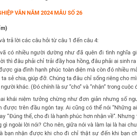
GHIỆP VĂN NĂM 2024 MẪU SỐ 26
ểm)
à trả lời các câu hỏi từ câu 1 đến câu 4:
 vã có nhiều người dường như đã quên đi tình nghĩa gi
i thì đâu phải chỉ trải đầy hoa hồng, đâu phải ai sinh 
 được gia đình hạnh phúc toàn diện mà còn đó nhiều m
ta sẻ chia, giúp đỡ. Chúng ta đâu chỉ sống riêng cho mì
người khác. (Đó chính là sự “cho” và “nhận” trong cuộc đ
 hai khái niệm tưởng chừng như đơn giản nhưng số ng
m được trên đầu ngón tay. Ai cũng có thể nói “Những ai
ay “Đúng thế, cho đi là hạnh phúc hơn nhận về”. Nhưng 
ì ngoài lời nói? Cho nên, giữa nói và làm lại là hai c
 bạn nhận được khi cho đi chỉ thật sự đến khi bạn c