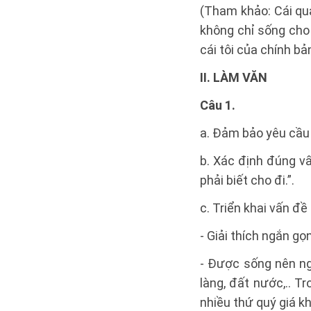
(Tham khảo: Cái qua
không chỉ sống cho 
cái tôi của chính bả
II. LÀM VĂN
Câu 1.
a. Đảm bảo yêu cầu
b. Xác định đúng v
phải biết cho đi.”.
c. Triển khai vấn đề
- Giải thích ngắn gọ
- Được sống nên ng
làng, đất nước,.. T
nhiều thứ quý giá k