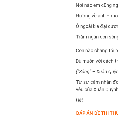
Nơi nào em cũng ng
Hướng về anh – mộ
Ở ngoài kia đại dươ
Trăm ngàn con són
Con nào chẳng tới 
Dù muôn vời cách t
(“Sóng” – Xuân Quỳn
Từ sự cảm nhận đoạ
yêu của Xuân Quỳnh
Hết
ĐÁP ÁN ĐỀ THI TH