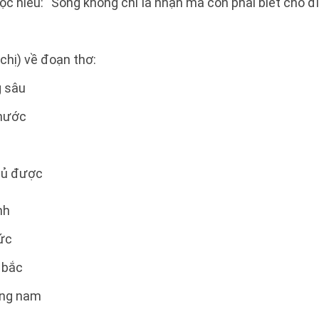
ọc hiểu: “Sống không chỉ là nhận mà còn phải biết cho đi
chị) về đoạn thơ:
g sâu
 nước
gủ được
nh
ức
 bắc
ơng nam