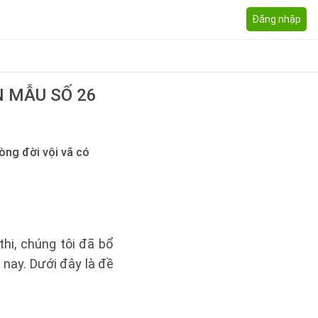
Đăng nhập
N MẪU SỐ 26
òng đời vội vã có
hi, chúng tôi đã bổ
nay. Dưới đây là đề