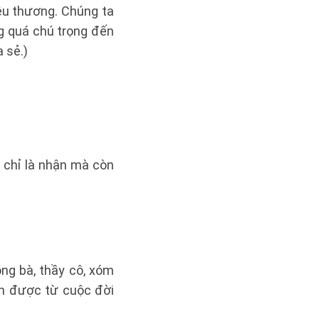
yêu thương. Chúng ta
ng quá chú trọng đến
a sẻ.)
 chỉ là nhận mà còn
ng bà, thầy cô, xóm
hận được từ cuộc đời