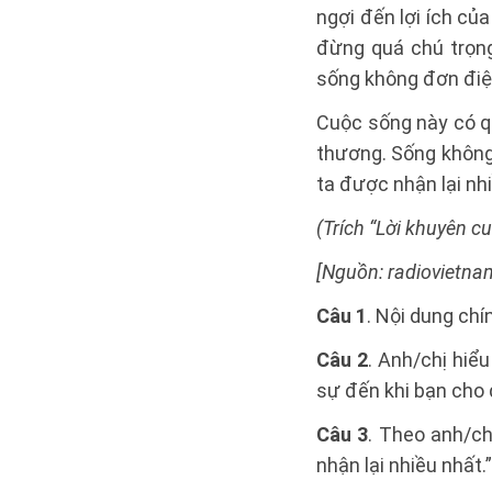
ngợi đến lợi ích củ
đừng quá chú trọng
sống không đơn điệu
Cuộc sống này có qu
thương. Sống không c
ta được nhận lại nh
(Trích “Lời khuyên c
[Nguồn: radiovietna
Câu 1
. Nội dung chí
Câu 2
. Anh/chị hiể
sự đến khi bạn cho đ
Câu 3
. Theo anh/chị
nhận lại nhiều nhất.