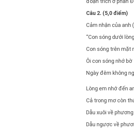
đoạn trích ở phần Đ
Câu 2. (5,0 điểm)
Cảm nhận của anh (
“Con sóng dưới lòn
Con sóng trên mặt
Ôi con sóng nhớ bờ
Ngày đêm không n
Lòng em nhớ đến a
Cả trong mơ còn th
Dẫu xuôi về phương
Dẫu ngược về phư