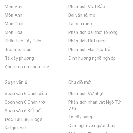
Môn Văn
Phân tích Việt Bắc
Môn Anh
Bài văn tả mẹ
Môn Toán
Tả con mèo
Môn Hóa
Phân tích bài thơ Tỏ lòng
Phân tích Tây Tiến
Phân tích Đất nước
Tranh tô màu
Phân tích Hai đứa trẻ
Tả cây phượng
Định hướng nghề nghiệp
About us on about.me
Soạn văn 6
Chủ đề mới
Soạn văn 6 Cánh diều
Phân tích Vợ nhặt
Soạn văn 6 Chân trời
Phân tích nhân vật Ngô Tử
Văn
Soạn văn 6 Kết nối
Tả cây bàng
Đọc Tài Liệu Blog's
Cảm nghĩ về người thân
Ketqua net