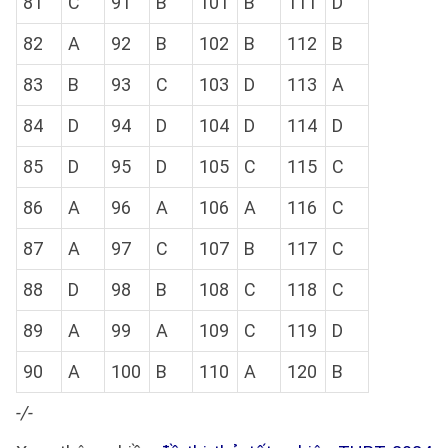
81
C
91
B
101
B
111
D
82
A
92
B
102
B
112
B
83
B
93
C
103
D
113
A
84
D
94
D
104
D
114
D
85
D
95
D
105
C
115
C
86
A
96
A
106
A
116
C
87
A
97
C
107
B
117
C
88
D
98
B
108
C
118
C
89
A
99
A
109
C
119
D
90
A
100
B
110
A
120
B
-/-