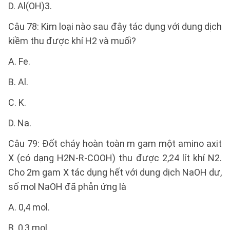
D. Al(OH)3.
Câu 78: Kim loại nào sau đây tác dụng với dung dịch
kiềm thu được khí H2 và muối?
A. Fe.
B. Al.
C. K.
D. Na.
Câu 79: Đốt cháy hoàn toàn m gam một amino axit
X (có dạng H2N-R-COOH) thu được 2,24 lít khí N2.
Cho 2m gam X tác dụng hết với dung dịch NaOH dư,
số mol NaOH đã phản ứng là
A. 0,4 mol.
B. 0,3 mol.