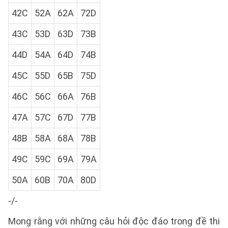
42C
52A
62A
72D
43C
53D
63D
73B
44D
54A
64D
74B
45C
55D
65B
75D
46C
56C
66A
76B
47A
57C
67D
77B
48B
58A
68A
78B
49C
59C
69A
79A
50A
60B
70A
80D
-/-
Mong rằng với những câu hỏi độc đáo trong đề thi