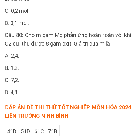
C. 0,2 mol.
D. 0,1 mol.
Câu 80: Cho m gam Mg phản ứng hoàn toàn với khí
O2 dư, thu được 8 gam oxit. Giá trị của m là
A. 2,4.
B. 1,2.
C. 7,2.
D. 4,8.
ĐÁP ÁN ĐỀ THI THỬ TỐT NGHIỆP MÔN HÓA 2024
LIÊN TRƯỜNG NINH BÌNH
41D
51D
61C
71B