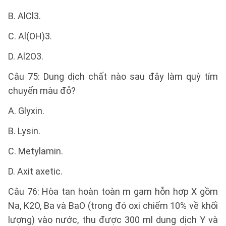
B. AlCl3.
C. Al(OH)3.
D. Al2O3.
Câu 75: Dung dịch chất nào sau đây làm quỳ tím
chuyển màu đỏ?
A. Glyxin.
B. Lysin.
C. Metylamin.
D. Axit axetic.
Câu 76: Hòa tan hoàn toàn m gam hỗn hợp X gồm
Na, K2O, Ba và BaO (trong đó oxi chiếm 10% về khối
lượng) vào nước, thu được 300 ml dung dịch Y và