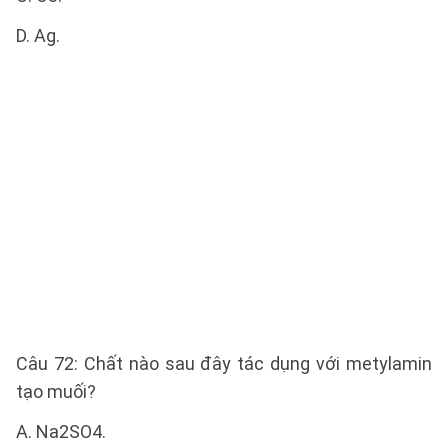
D. Ag.
Câu 72: Chất nào sau đây tác dụng với metylamin
tạo muối?
A. Na2SO4.