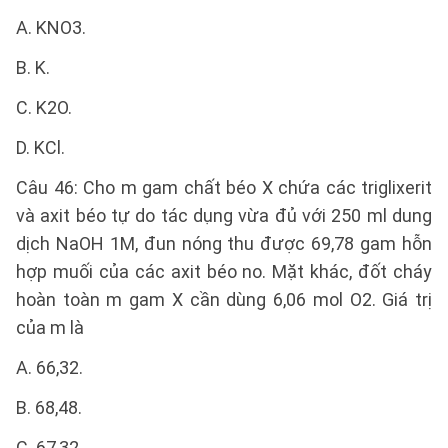
A. KNO3.
B. K.
C. K2O.
D. KCl.
Câu 46: Cho m gam chất béo X chứa các triglixerit
và axit béo tự do tác dụng vừa đủ với 250 ml dung
dịch NaOH 1M, đun nóng thu được 69,78 gam hỗn
hợp muối của các axit béo no. Mặt khác, đốt cháy
hoàn toàn m gam X cần dùng 6,06 mol O2. Giá trị
của m là
A. 66,32.
B. 68,48.
C. 67,32.