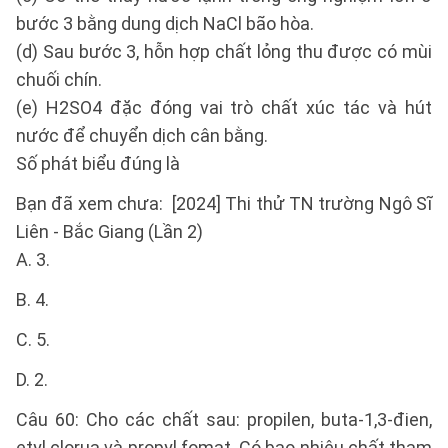
bước 3 bằng dung dịch NaCl bão hòa.
(d) Sau bước 3, hỗn hợp chất lỏng thu được có mùi
chuối chín.
(e) H2SO4 đặc đóng vai trò chất xúc tác và hút
nước để chuyển dịch cân bằng.
Số phát biểu đúng là
Bạn đã xem chưa: [2024] Thi thử TN trường Ngô Sĩ
Liên - Bắc Giang (Lần 2)
A. 3.
B. 4.
C. 5.
D. 2.
Câu 60: Cho các chất sau: propilen, buta-1,3-đien,
etyl clorua và propyl fomat. Có bao nhiêu chất tham