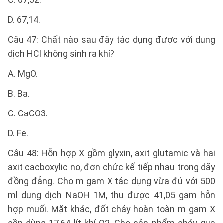
D. 67,14.
Câu 47: Chất nào sau đây tác dụng được với dung
dịch HCl không sinh ra khí?
A. MgO.
B. Ba.
C. CaCO3.
D. Fe.
Câu 48: Hỗn hợp X gồm glyxin, axit glutamic và hai
axit cacboxylic no, đơn chức kế tiếp nhau trong dãy
đồng đẳng. Cho m gam X tác dụng vừa đủ với 500
ml dung dịch NaOH 1M, thu được 41,05 gam hỗn
hợp muối. Mặt khác, đốt cháy hoàn toàn m gam X
cần dùng 17,64 lít khí O2. Cho sản phẩm cháy qua