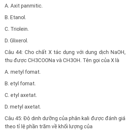
A. Axit panmitic.
B. Etanol.
C. Triolein.
D. Glixerol.
Câu 44: Cho chất X tác dụng với dung dịch NaOH,
thu được CH3COONa và CH3OH. Tên gọi của X là
A. metyl fomat.
B. etyl fomat.
C. etyl axetat.
D. metyl axetat.
Câu 45: Độ dinh dưỡng của phân kali được đánh giá
theo tỉ lệ phần trăm về khối lượng của