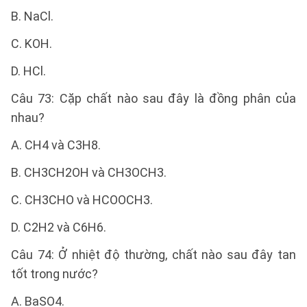
B. NaCl.
C. KOH.
D. HCl.
Câu 73: Cặp chất nào sau đây là đồng phân của
nhau?
A. CH4 và C3H8.
B. CH3CH2OH và CH3OCH3.
C. CH3CHO và HCOOCH3.
D. C2H2 và C6H6.
Câu 74: Ở nhiệt độ thường, chất nào sau đây tan
tốt trong nước?
A. BaSO4.