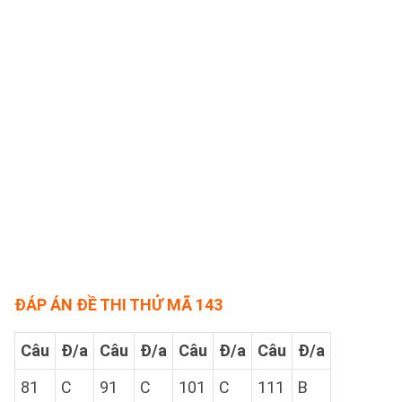
ĐÁP ÁN ĐỀ THI THỬ MÃ 143
Câu
Đ/a
Câu
Đ/a
Câu
Đ/a
Câu
Đ/a
81
C
91
C
101
C
111
B