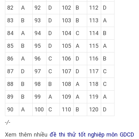
82
A
92
D
102
B
112
D
83
B
93
D
103
B
113
A
84
A
94
D
104
C
114
B
85
B
95
D
105
A
115
A
86
A
96
C
106
D
116
B
87
D
97
C
107
D
117
C
88
B
98
B
108
A
118
C
89
B
99
A
109
A
119
A
90
A
100
C
110
B
120
D
-/-
Xem thêm nhiều
đề thi thử tốt nghiệp môn GDCD