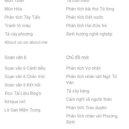
Môn Toán
Tả con mèo
Môn Hóa
Phân tích bài thơ Tỏ lòng
Phân tích Tây Tiến
Phân tích Đất nước
Tranh tô màu
Phân tích Hai đứa trẻ
Tả cây phượng
Định hướng nghề nghiệp
About us on about.me
Soạn văn 6
Chủ đề mới
Soạn văn 6 Cánh diều
Phân tích Vợ nhặt
Soạn văn 6 Chân trời
Phân tích nhân vật Ngô Tử
Văn
Soạn văn 6 Kết nối
Tả cây bàng
Đọc Tài Liệu Blog's
Cảm nghĩ về người thân
Ketqua net
Phân tích Trao duyên
Lô Gan Miền Trung
Phân tích nhân vật Phương
Định