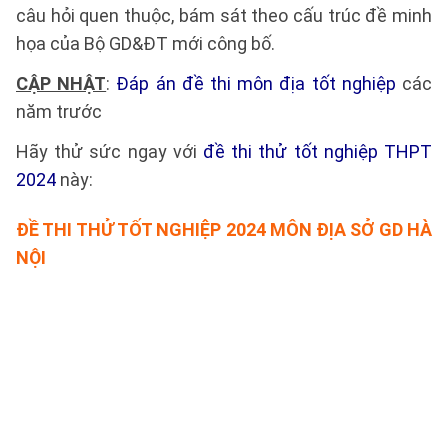
câu hỏi quen thuộc, bám sát theo cấu trúc đề minh
họa của Bộ GD&ĐT mới công bố.
CẬP NHẬT
:
Đáp án đề thi môn địa tốt nghiệp
các
năm trước
Hãy thử sức ngay với
đề thi thử tốt nghiệp THPT
2024
này:
ĐỀ THI THỬ TỐT NGHIỆP 2024 MÔN ĐỊA SỞ GD HÀ
NỘI