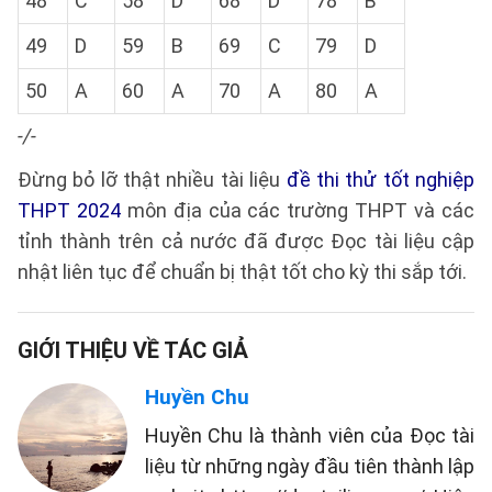
48
C
58
D
68
D
78
B
49
D
59
B
69
C
79
D
50
A
60
A
70
A
80
A
-/-
Đừng bỏ lỡ thật nhiều tài liệu
đề thi thử tốt nghiệp
THPT 2024
môn địa của các trường THPT và các
tỉnh thành trên cả nước đã được Đọc tài liệu cập
nhật liên tục để chuẩn bị thật tốt cho kỳ thi sắp tới.
GIỚI THIỆU VỀ TÁC GIẢ
Huyền Chu
Huyền Chu là thành viên của Đọc tài
liệu từ những ngày đầu tiên thành lập