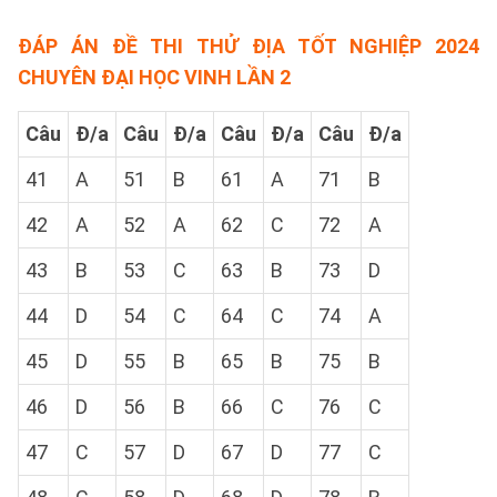
ĐÁP ÁN ĐỀ THI THỬ ĐỊA TỐT NGHIỆP 2024
CHUYÊN ĐẠI HỌC VINH LẦN 2
Câu
Đ/a
Câu
Đ/a
Câu
Đ/a
Câu
Đ/a
41
A
51
B
61
A
71
B
42
A
52
A
62
C
72
A
43
B
53
C
63
B
73
D
44
D
54
C
64
C
74
A
45
D
55
B
65
B
75
B
46
D
56
B
66
C
76
C
47
C
57
D
67
D
77
C