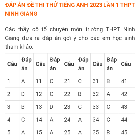
ĐÁP ÁN ĐỀ THI THỬ TIẾNG ANH 2023 LẦN 1 THPT
NINH GIANG
Các thầy cô tổ chuyên môn trường THPT Ninh
Giang đưa ra đáp án gợi ý cho các em học sinh
tham khảo.
Đáp
Đáp
Đáp
Đáp
Đ
Câu
Câu
Câu
Câu
Câu
án
án
án
án
á
1
A
11
C
21
C
31
B
41
A
2
D
12
C
22
B
32
A
42
C
3
B
13
D
23
C
33
C
43
D
4
C
14
A
24
A
34
C
44
B
5
A
15
A
25
A
35
B
45
B