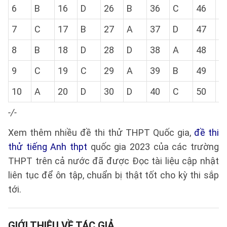
6
B
16
D
26
B
36
C
46
C
7
C
17
B
27
A
37
D
47
B
8
B
18
D
28
D
38
A
48
A
9
C
19
C
29
A
39
B
49
C
10
A
20
D
30
D
40
C
50
B
-/-
Xem thêm nhiều đề thi thử THPT Quốc gia,
đề thi
thử tiếng Anh thpt
quốc gia 2023 của các trường
THPT trên cả nước đã được Đọc tài liệu cập nhật
liên tục để ôn tập, chuẩn bị thật tốt cho kỳ thi sắp
tới.
GIỚI THIỆU VỀ TÁC GIẢ