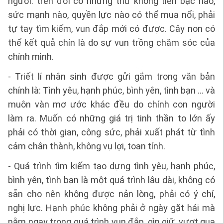
người: trên đời có những thứ không tiền bạc nào,
sức mạnh nào, quyền lực nào có thể mua nổi, phải
tự tay tìm kiếm, vun đắp mới có được. Cây non có
thể kết quả chín là do sự vun trồng chăm sóc của
chính mình.
- Triết lí nhân sinh được gửi gắm trong văn bản
chính là: Tình yêu, hạnh phúc, bình yên, tình bạn … và
muôn vàn mơ ước khác đều do chính con người
làm ra. Muốn có những giá trị tinh thần to lớn ấy
phải có thời gian, công sức, phải xuất phát từ tình
cảm chân thành, không vụ lợi, toan tính.
- Quá trình tìm kiếm tạo dựng tình yêu, hạnh phúc,
bình yên, tình bạn là một quá trình lâu dài, không có
sẵn cho nên không được nản lòng, phải có ý chí,
nghị lực. Hạnh phúc không phải ở ngày gặt hái mà
nằm ngay trong quá trình vun đắp, gìn giữ, vượt qua