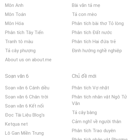
Môn Anh
Bài văn tả mẹ
Môn Toán
Tả con mèo
Môn Hóa
Phân tích bài thơ Tỏ lòng
Phân tích Tây Tiến
Phân tích Đất nước
Tranh tô màu
Phân tích Hai đứa trẻ
Tả cây phượng
Định hướng nghề nghiệp
About us on about.me
Soạn văn 6
Chủ đề mới
Soạn văn 6 Cánh diều
Phân tích Vợ nhặt
Soạn văn 6 Chân trời
Phân tích nhân vật Ngô Tử
Văn
Soạn văn 6 Kết nối
Tả cây bàng
Đọc Tài Liệu Blog's
Cảm nghĩ về người thân
Ketqua net
Phân tích Trao duyên
Lô Gan Miền Trung
Phân tích nhân vật Phương