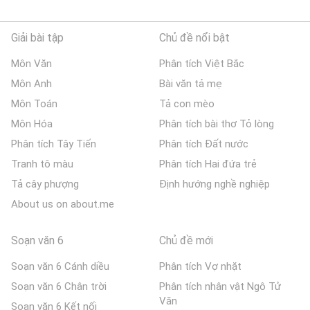
Giải bài tập
Chủ đề nổi bật
Môn Văn
Phân tích Việt Bắc
Môn Anh
Bài văn tả mẹ
Môn Toán
Tả con mèo
Môn Hóa
Phân tích bài thơ Tỏ lòng
Phân tích Tây Tiến
Phân tích Đất nước
Tranh tô màu
Phân tích Hai đứa trẻ
Tả cây phượng
Định hướng nghề nghiệp
About us on about.me
Soạn văn 6
Chủ đề mới
Soạn văn 6 Cánh diều
Phân tích Vợ nhặt
Soạn văn 6 Chân trời
Phân tích nhân vật Ngô Tử
Văn
Soạn văn 6 Kết nối